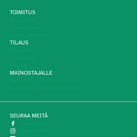
TOIMITUS
Yhteystiedot
Palautelomake
Lähetä juttuvinkki
TILAUS
Tilaa lehti
Lehtiarkisto
Kirjaudu
MAINOSTAJALLE
Mediatiedot / ilmoittajalle
Kustantaja / tietoa Karprintistä
SEURAA MEITÄ
Facebook
Instagram