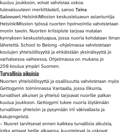
kuuluu joukkoon, voivat vahvistaa uskoa
tulevaisuuteen merkittävästi, sanoo
Taina
Salovuori
, HelsinkiMission keskusteluavun asiantuntija
HelsinkiMission työssä nuorten hyvinvointia vahvistetaan
monin tavoin. Nuorten kriisipiste tarjoaa matalan
kynnyksen keskusteluapua, jossa nuoria kohdataan ilman
lähetettä. School to Belong -ohjelmassa vahvistetaan
koulujen yhteisöllisyyttä ja ehkäistään yksinäisyyttä jo
varhaisessa vaiheessa. Ohjelmassa on mukana jo
250 koulua ympäri Suomen.
Turvallisia aikuisia
Nuorten yhteisöllisyyttä ja osallisuutta vahvistetaan myös
Gettogymin toiminnassa Vantaalla, jossa liikunta,
turvalliset aikuiset ja yhteisö tarjoavat nuorille paikan
kuulua joukkoon. Gettogymi tukee nuoria löytämään
turvallisen yhteisön ja pysymään irti väkivallasta ja
katujengeistä.
– Nuoret tarvitsevat ennen kaikkea turvallisia aikuisia,
jotka antavat heille aikaansa, kuuntelevat ja uskovat