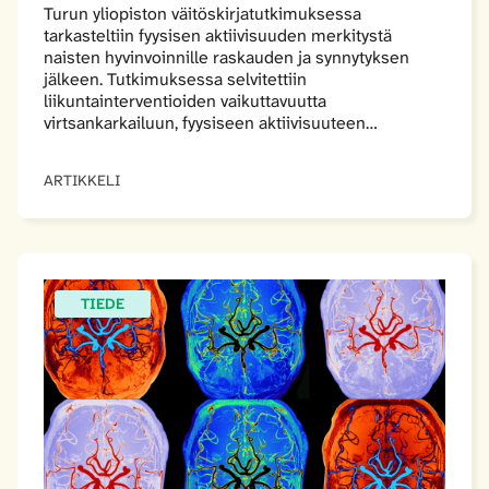
Turun yliopiston väitöskirjatutkimuksessa
tarkasteltiin fyysisen aktiivisuuden merkitystä
naisten hyvinvoinnille raskauden ja synnytyksen
jälkeen. Tutkimuksessa selvitettiin
liikuntainterventioiden vaikuttavuutta
virtsankarkailuun, fyysiseen aktiivisuuteen…
ARTIKKELI
TIEDE