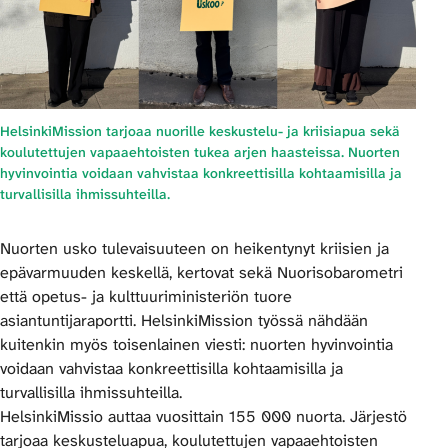
HelsinkiMission tarjoaa nuorille keskustelu- ja kriisiapua sekä
koulutettujen vapaaehtoisten tukea arjen haasteissa. Nuorten
hyvinvointia voidaan vahvistaa konkreettisilla kohtaamisilla ja
turvallisilla ihmissuhteilla.
Nuorten usko tulevaisuuteen on heikentynyt kriisien ja
epävarmuuden keskellä, kertovat sekä Nuorisobarometri
että opetus- ja kulttuuriministeriön tuore
asiantuntijaraportti. HelsinkiMission työssä nähdään
kuitenkin myös toisenlainen viesti: nuorten hyvinvointia
voidaan vahvistaa konkreettisilla kohtaamisilla ja
turvallisilla ihmissuhteilla.
HelsinkiMissio auttaa vuosittain 155 000 nuorta. Järjestö
tarjoaa keskusteluapua, koulutettujen vapaaehtoisten