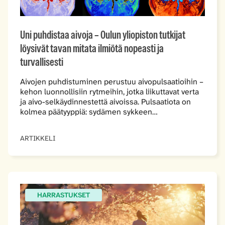
Uni puhdistaa aivoja – Oulun yliopiston ­tutkijat
löysivät tavan mitata ilmiötä nopeasti ja
turvallisesti
Aivojen puhdistuminen perustuu aivopulsaatioihin –
kehon luonnollisiin rytmeihin, jotka liikuttavat verta
ja aivo-selkäydinnestettä aivoissa. Pulsaatiota on
kolmea päätyyppiä: sydämen sykkeen…
ARTIKKELI
HARRASTUKSET