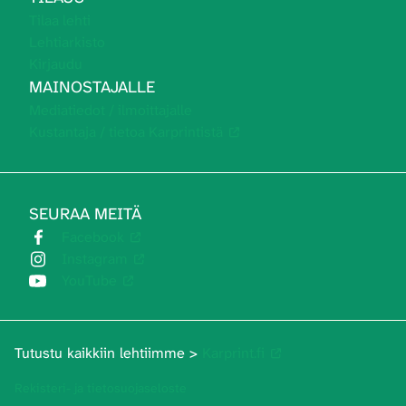
Tilaa lehti
Lehtiarkisto
Kirjaudu
MAINOSTAJALLE
Mediatiedot / ilmoittajalle
Kustantaja / tietoa Karprintistä
SEURAA MEITÄ
Facebook
Instagram
YouTube
Tutustu kaikkiin lehtiimme >
Karprint.fi
Rekisteri- ja tietosuojaseloste