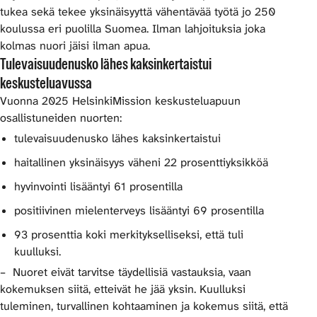
tukea sekä tekee yksinäisyyttä vähentävää työtä jo 250
koulussa eri puolilla Suomea. Ilman lahjoituksia joka
kolmas nuori jäisi ilman apua.
Tulevaisuudenusko lähes kaksinkertaistui
keskusteluavussa
Vuonna 2025 HelsinkiMission keskusteluapuun
osallistuneiden nuorten:
tulevaisuudenusko lähes kaksinkertaistui
haitallinen yksinäisyys väheni 22 prosenttiyksikköä
hyvinvointi lisääntyi 61 prosentilla
positiivinen mielenterveys lisääntyi 69 prosentilla
93 prosenttia koki merkitykselliseksi, että tuli
kuulluksi.
– Nuoret eivät tarvitse täydellisiä vastauksia, vaan
kokemuksen siitä, etteivät he jää yksin. Kuulluksi
tuleminen, turvallinen kohtaaminen ja kokemus siitä, että