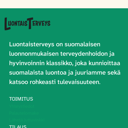
Luontaisterveys on
suomalaisen
luonnonmukaisen terveydenhoidon ja
hyvinvoinnin klassikko, joka kunnioittaa
suomalaista luontoa ja juuriamme sekä
katsoo rohkeasti tulevaisuuteen
.
TOIMITUS
Yhteystiedot
Palautelomake
Lähetä juttuvinkki
TILAUS