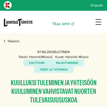
Karprint koti
Kirjaudu
Tilaa lehti
Takaisin
07.06.2026
|
UUTINEN
Teksti: HelsinkiMissio
|
Kuvat: Helsinki Missio
KULTTUURI
PALAUTUMINEN
TIEDE JA TUTKIMUS
KUULLUKSI TULEMINEN JA YHTEISÖÖN
KUULUMINEN VAHVISTAVAT NUORTEN
TULEVAISUUSUSKOA