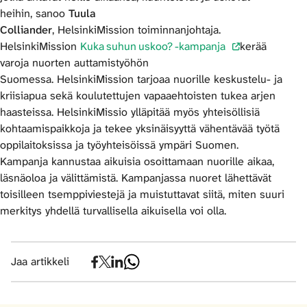
heihin, sanoo
Tuula
Colliander
, HelsinkiMission toiminnanjohtaja.
HelsinkiMission
Kuka suhun uskoo? -kampanja
kerää
varoja nuorten auttamistyöhön
Suomessa. HelsinkiMission tarjoaa nuorille keskustelu- ja
kriisiapua sekä koulutettujen vapaaehtoisten tukea arjen
haasteissa. HelsinkiMissio ylläpitää myös yhteisöllisiä
kohtaamispaikkoja ja tekee yksinäisyyttä vähentävää työtä
oppilaitoksissa ja työyhteisöissä ympäri Suomen.
Kampanja kannustaa aikuisia osoittamaan nuorille aikaa,
läsnäoloa ja välittämistä. Kampanjassa nuoret lähettävät
toisilleen tsemppiviestejä ja muistuttavat siitä, miten suuri
merkitys yhdellä turvallisella aikuisella voi olla.
Jaa artikkeli