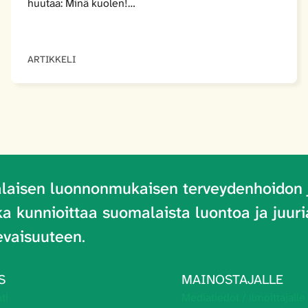
huutaa: Minä kuolen!…
ARTIKKELI
laisen luonnonmukaisen terveydenhoidon 
oka kunnioittaa suomalaista luontoa ja juu
evaisuuteen
.
S
MAINOSTAJALLE
ti
Mediatiedot / ilmoittajalle