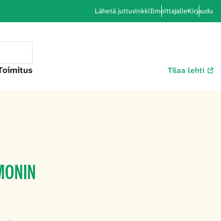
Lähetä juttuvinkki
Ilmoittajalle
Kirjaudu
Toimitus
Tilaa lehti
MONIN