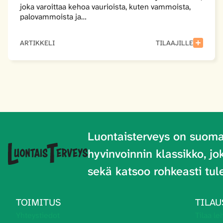
joka varoittaa kehoa vaurioista, kuten vammoista,
palovammoista ja…
ARTIKKELI
TILAAJILLE
Luontaisterveys on
suoma
hyvinvoinnin klassikko, j
sekä katsoo rohkeasti tul
TOIMITUS
TILAU
Yhteystiedot
Tilaa leh