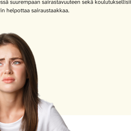
sä suurempaan sairastavuuteen sekä koulutuksellisii
siin helpottaa sairaustaakkaa.