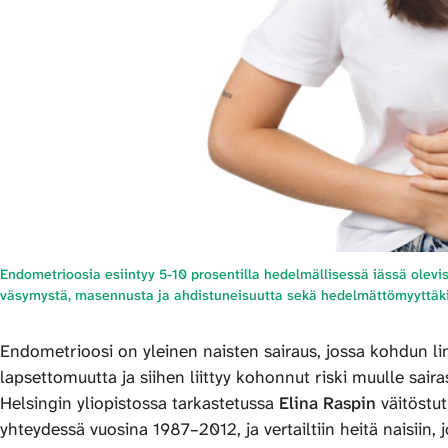
Endometrioosia esiintyy 5-10 prosentilla hedelmällisessä iässä olevis
väsymystä, masennusta ja ahdistuneisuutta sekä hedelmättömyyttäki
Endometrioosi on yleinen naisten sairaus, jossa kohdun li
lapsettomuutta ja siihen liittyy kohonnut riski muulle sair
Helsingin yliopistossa tarkastetussa
Elina Raspin
väitöstut
yhteydessä vuosina 1987–2012, ja vertailtiin heitä naisiin, 