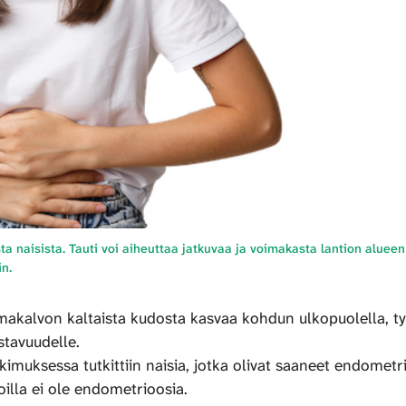
ta naisista. Tauti voi aiheuttaa jatkuvaa ja voimakasta lantion alueen
n.
makalvon kaltaista kudosta kasvaa kohdun ulkopuolella, tyy
astavuudelle.
kimuksessa tutkittiin naisia, jotka olivat saaneet endomet
joilla ei ole endometrioosia.