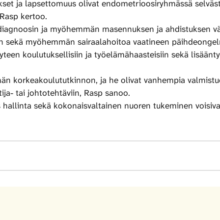
ukset ja lapsettomuus olivat endometrioosiryhmässä selväst
 Rasp kertoo.
iagnoosin ja myöhemmän masennuksen ja ahdistuksen välill
den sekä myöhemmän sairaalahoitoa vaatineen päihdeongelm
en koulutuksellisiin ja työelämähaasteisiin sekä lisääntyn
än korkeakoulututkinnon, ja he olivat vanhempia valmis
ja- tai johtotehtäviin, Rasp sanoo.
 hallinta sekä kokonaisvaltainen nuoren tukeminen voisivat