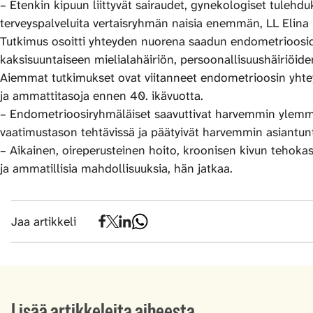
– Etenkin kipuun liittyvät sairaudet, gynekologiset tulehd
terveyspalveluita vertaisryhmän naisia enemmän, LL Elina
Tutkimus osoitti yhteyden nuorena saadun endometrioosid
kaksisuuntaiseen mielialahäiriön, persoonallisuushäiriöi
Aiemmat tutkimukset ovat viitanneet endometrioosin yhteyte
ja ammattitasoja ennen 40. ikävuotta.
– Endometrioosiryhmäläiset saavuttivat harvemmin ylemm
vaatimustason tehtävissä ja päätyivät harvemmin asiantunti
– Aikainen, oireperusteinen hoito, kroonisen kivun tehokas
ja ammatillisia mahdollisuuksia, hän jatkaa.
Jaa artikkeli
Lisää artikkeleita aiheesta