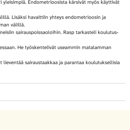
i yleisimpiä. Endometrioosista kärsivät myös käyttivät
ä. Lisäksi havaittiin yhteys endometrioosin ja
an välillä.
eisiin sairauspoissaoloihin. Rasp tarkasteli koulutus-
tuessaan. He työskentelivät useammin matalamman
 lieventää sairaustaakkaa ja parantaa koulutuksellisia