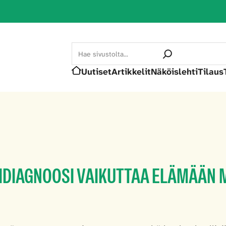
Search
Uutiset
Artikkelit
Näköislehti
Tilaus
Etusivu
DIAGNOOSI VAIKUTTAA ELÄMÄÄN 