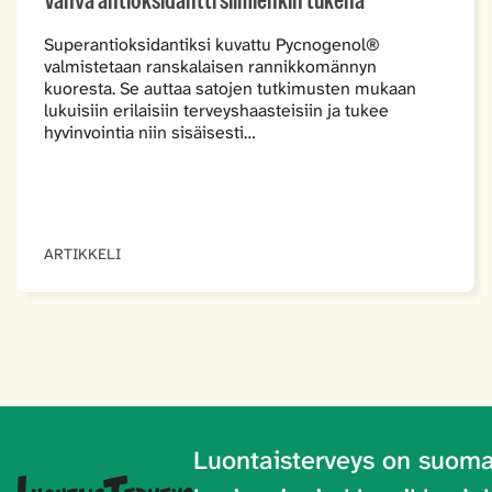
Vahva antioksidantti silmienkin tukena
Superantioksidantiksi kuvattu Pycnogenol®
valmistetaan ranskalaisen rannikkomännyn
kuoresta. Se auttaa satojen tutkimusten mukaan
lukuisiin erilaisiin terveyshaasteisiin ja tukee
hyvinvointia niin sisäisesti…
ARTIKKELI
Luontaisterveys on
suoma