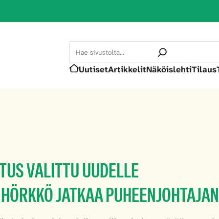
Search
Uutiset
Artikkelit
Näköislehti
Tilaus
Etusivu
TUS VALITTU UUDELLE
 HÖRKKÖ JATKAA PUHEENJOHTAJA