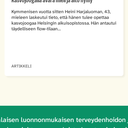
Kasvojoogalla avara mieli ja aito hymy
Kymmenisen vuotta sitten Heini Harjaluoman, 43,
mieleen laskeutui tieto, että hänen tulee opettaa
kasvojoogaa Helsingin aikuisopistossa. Hän antautui
täydelliseen flow-tilaan…
ARTIKKELI
laisen luonnonmukaisen terveydenhoidon 