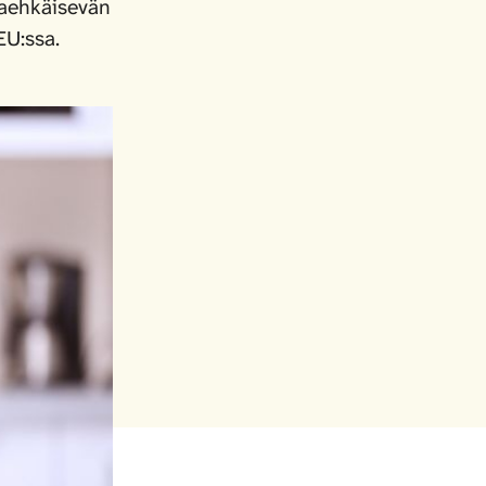
ltaehkäisevän
EU:ssa.