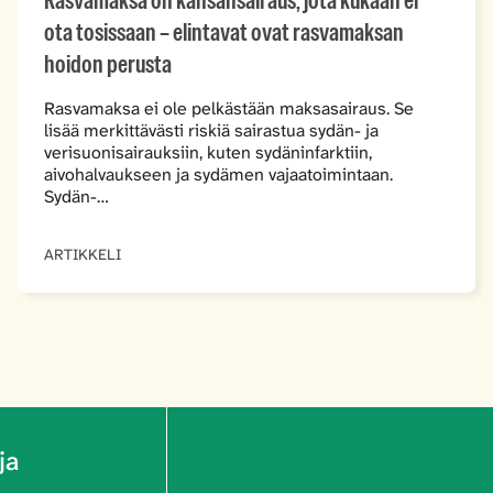
Rasvamaksa on kansansairaus, jota kukaan ei
ota tosissaan – elintavat ovat rasvamaksan
hoidon perusta
Rasvamaksa ei ole pelkästään maksasairaus. Se
lisää merkittävästi riskiä sairastua sydän- ja
verisuonisairauksiin, kuten sydäninfarktiin,
aivohalvaukseen ja sydämen vajaatoimintaan.
Sydän-…
ARTIKKELI
ja