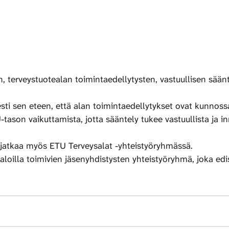
, terveystuotealan toimintaedellytysten, vastuullisen sää
esti sen eteen, että alan toimintaedellytykset ovat kunnoss
tason vaikuttamista, jotta sääntely tukee vastuullista ja in
 jatkaa myös ETU Terveysalat -yhteistyöryhmässä.
aloilla toimivien jäsenyhdistysten yhteistyöryhmä, joka ed