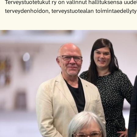
Terveystuotetukut ry on valinnut hallituksensa uude
terveydenhoidon, terveystuotealan toimintaedellyt