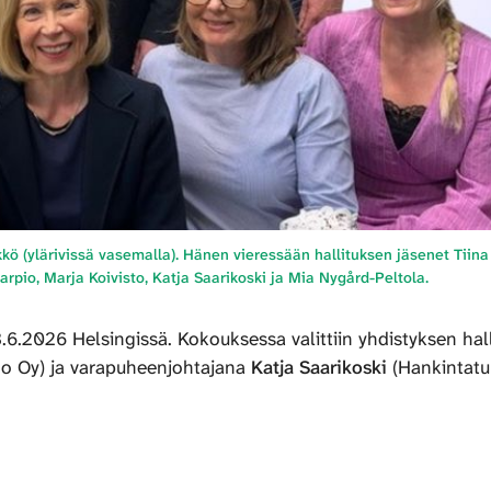
kö (ylärivissä vasemalla). Hänen vieressään hallituksen jäsenet Tiina
rpio, Marja Koivisto, Katja Saarikoski ja Mia Nygård-Peltola.
6.2026 Helsingissä. Kokouksessa valittiin yhdistyksen hall
o Oy) ja varapuheenjohtajana
Katja Saarikoski
(Hankintatu