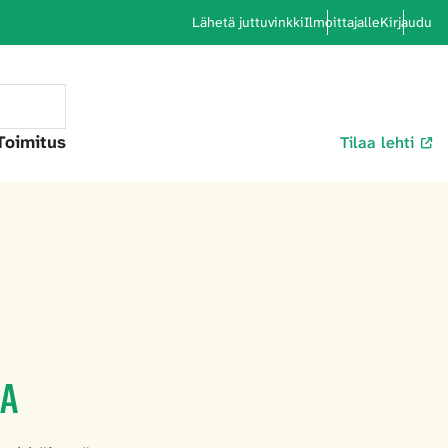
Lähetä juttuvinkki
Ilmoittajalle
Kirjaudu
Toimitus
Tilaa lehti
NA