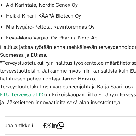
Aki Karihtala, Nordic Genex Oy
Heikki Kiheri, KÄÄPÄ Biotech Oy
Mia Nygård-Peltola, Ravintorengas Oy
Eeva-Maria Varpio, Oy Pharma Nord Ab
Hallitus jatkaa työtään ennaltaehkäisevän terveydenhoidon
Suomessa ja EU:ssa.
”Terveystuotetukut ry:n hallitus työskentelee määrätietois
terveystuotteisiin. Jatkamme myös niin kansallista kuin EU-
hallituksen puheenjohtaja
Jarmo Hörkkö.
Terveystuotetukut ry:n varapuheenjohtaja Katja Saarikoski
ETU Terveysalat
on Erikoiskaupan liitto ETU ry:n terveys
ja lääketieteen innovaatioita sekä alan investointeja.
Jaa artikkeli