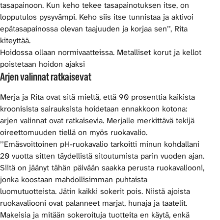
tasapainoon. Kun keho tekee tasapainotuksen itse, on
lopputulos pysyvämpi. Keho siis itse tunnistaa ja aktivoi
epätasapainossa olevan taajuuden ja korjaa sen’’, Rita
kiteyttää.
Hoidossa ollaan normivaatteissa. Metalliset korut ja kellot
poistetaan hoidon ajaksi
Arjen valinnat ratkaisevat
Merja ja Rita ovat sitä mieltä, että 90 prosenttia kaikista
kroonisista sairauksista hoidetaan ennakkoon kotona:
arjen valinnat ovat ratkaisevia. Merjalle merkittävä tekijä
oireettomuuden tiellä on myös ruokavalio.
’’Emäsvoittoinen pH-ruokavalio tarkoitti minun kohdallani
20 vuotta sitten täydellistä sitoutumista parin vuoden ajan.
Siitä on jäänyt tähän päivään saakka perusta ruokavaliooni,
jonka koostaan mahdollisimman puhtaista
luomutuotteista. Jätin kaikki sokerit pois. Niistä ajoista
ruokavaliooni ovat palanneet marjat, hunaja ja taatelit.
Makeisia ja mitään sokeroituja tuotteita en käytä, enkä