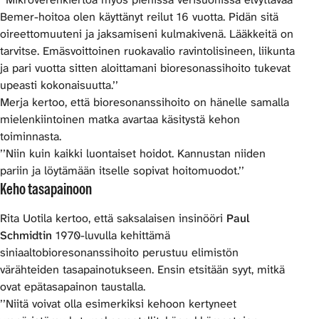
Bemer-hoitoa olen käyttänyt reilut 16 vuotta. Pidän sitä
oireettomuuteni ja jaksamiseni kulmakivenä. Lääkkeitä on
tarvitse. Emäsvoittoinen ruokavalio ravintolisineen, liikunta
ja pari vuotta sitten aloittamani bioresonassihoito tukevat
upeasti kokonaisuutta.’’
Merja kertoo, että bioresonanssihoito on hänelle samalla
mielenkiintoinen matka avartaa käsitystä kehon
toiminnasta.
’’Niin kuin kaikki luontaiset hoidot. Kannustan niiden
pariin ja löytämään itselle sopivat hoitomuodot.’’
Keho tasapainoon
Rita Uotila kertoo, että saksalaisen insinööri
Paul
Schmidtin
1970-luvulla kehittämä
siniaaltobioresonanssihoito perustuu elimistön
värähteiden tasapainotukseen. Ensin etsitään syyt, mitkä
ovat epätasapainon taustalla.
’’Niitä voivat olla esimerkiksi kehoon kertyneet