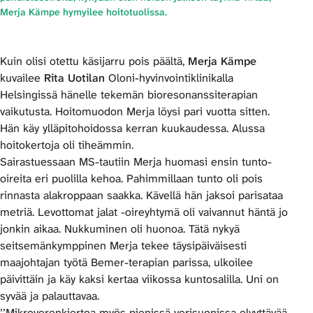
Merja Kämpe hymyilee hoitotuolissa.
Kuin olisi otettu käsijarru pois päältä,
Merja Kämpe
kuvailee
Rita Uotilan
Oloni-hyvinvointiklinikalla
Helsingissä hänelle tekemän bioresonanssiterapian
vaikutusta. Hoitomuodon Merja löysi pari vuotta sitten.
Hän käy ylläpitohoidossa kerran kuukaudessa. Alussa
hoitokertoja oli tiheämmin.
Sairastuessaan MS-tautiin Merja huomasi ensin tunto-
oireita eri puolilla kehoa. Pahimmillaan tunto oli pois
rinnasta alakroppaan saakka. Kävellä hän jaksoi parisataa
metriä. Levottomat jalat -oireyhtymä oli vaivannut häntä jo
jonkin aikaa. Nukkuminen oli huonoa. Tätä nykyä
seitsemänkymppinen Merja tekee täysipäiväisesti
maajohtajan työtä Bemer-terapian parissa, ulkoilee
päivittäin ja käy kaksi kertaa viikossa kuntosalilla. Uni on
syvää ja palauttavaa.
’’Mikroverenkiertoa myös pienissä verisuonissa elvyttävää