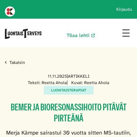
Kirjaudu
Karprint koti
Tilaa lehti
Takaisin
11.11.2025
|
ARTIKKELI
Teksti: Reetta Ahola
|
Kuvat: Reetta Ahola
LUONTAISTERAPIAT
BEMER JA BIORESONASSIHOITO PITÄVÄT
PIRTEÄNÄ
Merja Kämpe sairastui 30 vuotta sitten MS-tautiin,