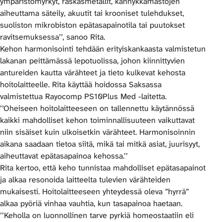
ympäristömyrkyt, raskasmetallit, kännykkämastojen
aiheuttama säteily, akuutit tai krooniset tulehdukset,
suoliston mikrobiston epätasapainotila tai puutokset
ravitsemuksessa’’, sanoo Rita.
Kehon harmonisointi tehdään erityiskankaasta valmistetun
lakanan peittämässä lepotuolissa, johon kiinnittyvien
antureiden kautta värähteet ja tieto kulkevat kehosta
hoitolaitteelle. Rita käyttää hoidossa Saksassa
valmistettua Rayocomp PS10Plus Med -laitetta.
’’Oheiseen hoitolaitteeseen on tallennettu käytännössä
kaikki mahdolliset kehon toiminnallisuuteen vaikuttavat
niin sisäiset kuin ulkoisetkin värähteet. Harmonisoinnin
aikana saadaan tietoa siitä, mikä tai mitkä asiat, juurisyyt,
aiheuttavat epätasapainoa kehossa.’’
Rita kertoo, että keho tunnistaa mahdolliset epätasapainot
ja alkaa resonoida laitteelta tulevien värähteiden
mukaisesti. Hoitolaitteeseen yhteydessä oleva ”hyrrä”
alkaa pyöriä vinhaa vauhtia, kun tasapainoa haetaan.
’’Keholla on luonnollinen tarve pyrkiä homeostaatiin eli