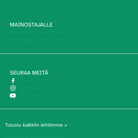
Lehtiarkisto
Kirjaudu
MAINOSTAJALLE
Mediatiedot / ilmoittajalle
Kustantaja / tietoa Karprintistä
SEURAA MEITÄ
Facebook
Instagram
YouTube
Tutustu kaikkiin lehtiimme >
Karprint.fi
Rekisteri- ja tietosuojaseloste