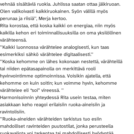
vehnää sisältäviä ruokia. Juhlissa saatan ottaa jälkiruoan.
Olen valikoivasti kaikkiruokainen. Syön välillä myös
perunaa ja riisiä’’, Merja kertoo.
Rita korostaa, että koska kaikki on energiaa, niin myös
kaikilla kehon eri toiminnallisuuksilla on oma yksilöllinen
värähteensä.
’’Kaikki luonnossa värähtelee analogisesti, kun taas
esimerkiksi sähkö värähtelee digitaalisesti.’’
’’Koska kehomme on lähes kokonaan nestettä, värähteillä
tai niiden epätasapainolla on merkittävä rooli
hyvinvointimme optimoinnissa. Voisikin ajatella, että
kehomme on kuin soitin; kun voimme hyvin, kehomme
värähtelee eli “soi” vireessä. ’’
Harmonisoinnin yhteydessä Rita usein testaa, miten
asiakkaan keho reagoi erilaisiin ruoka-aineisiin ja
ravintolisiin.
’’Ruoka-aineiden värähteiden tarkistus tuo esiin
mahdolliset ravinteiden puutostilat, jonka perusteella
ruokavaliota voi tarkentaa tai mahdollisesti hyödyntää