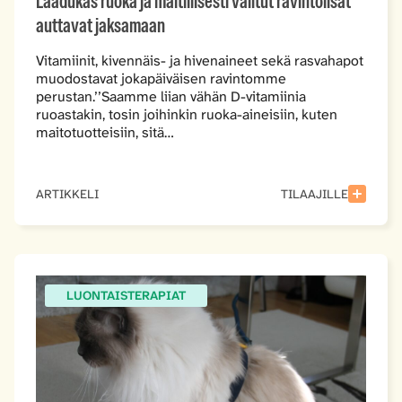
Laadukas ruoka ja maltillisesti valitut ravintolisät
auttavat jaksamaan
Vitamiinit, kivennäis- ja hivenaineet sekä rasvahapot
muodostavat jokapäiväisen ravintomme
perustan.’’Saamme liian vähän D-vitamiinia
ruoastakin, tosin joihinkin ruoka-aineisiin, kuten
maitotuotteisiin, sitä…
ARTIKKELI
TILAAJILLE
LUONTAISTERAPIAT