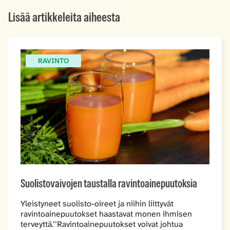
Lisää artikkeleita aiheesta
RAVINTO
Suolistovaivojen taustalla ravintoainepuutoksia
Yleistyneet suolisto-oireet ja niihin liittyvät
ravintoainepuutokset haastavat monen ihmisen
terveyttä.’’Ravintoainepuutokset voivat johtua