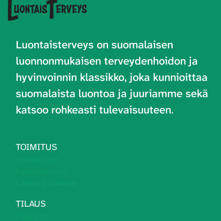
Luontaisterveys on
suomalaisen
luonnonmukaisen terveydenhoidon ja
hyvinvoinnin klassikko, joka kunnioittaa
suomalaista luontoa ja juuriamme sekä
katsoo rohkeasti tulevaisuuteen
.
TOIMITUS
Yhteystiedot
Palautelomake
Lähetä juttuvinkki
TILAUS
Tilaa lehti