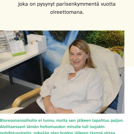
joka on pysynyt parisenkymmentä vuotta
oireettomana.
Bioresonanssihoito ei tunnu, mutta sen jälkeen tapahtuu paljon.
Aloittaessani tämän hoitomuodon minulle tuli isojakin
puhdistusoireita, nykyään olen hoidon jälkeen täynnä virtaa,