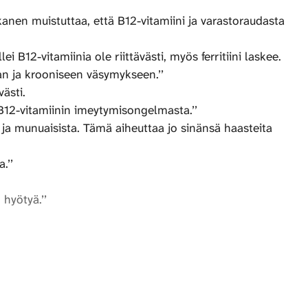
anen muistuttaa, että B12-vitamiini ja varastoraudasta
i B12-vitamiinia ole riittävästi, myös ferritiini laskee.
n ja krooniseen väsymykseen.’’
ästi.
 B12-vitamiinin imeytymisongelmasta.’’
 ja munuaisista. Tämä aiheuttaa jo sinänsä haasteita
.’’
 hyötyä.’’