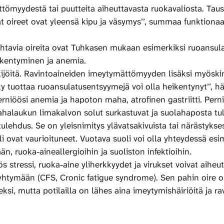
ömyydestä tai puutteita aiheuttavasta ruokavaliosta. Tausta
ireet ovat yleensä kipu ja väsymys’’, summaa funktionaal
ohtavia oireita ovat Tuhkasen mukaan esimerkiksi ruoansulatu
eikentyminen ja anemia.
ekijöitä. Ravintoaineiden imeytymättömyyden lisäksi myöski
y tuottaa ruoansulatusentsyymejä voi olla heikentynyt’’, hä
erniöösi anemia ja hapoton maha, atrofinen gastriitti. Per
halaukun limakalvon solut surkastuvat ja suolahaposta tul
lehdus. Se on yleisnimitys ylävatsakivuista tai närästykses
 ovat vaurioituneet. Vuotava suoli voi olla yhteydessä esi
, ruoka-aineallergioihin ja suoliston infektioihin.
 stressi, ruoka-aine yliherkkyydet ja virukset voivat aiheut
yhtymään (CFS, Cronic fatigue syndrome). Sen pahin oire 
ksi, mutta potilailla on lähes aina imeytymishäiriöitä ja 