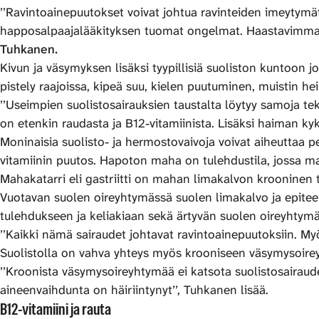
’’Ravintoainepuutokset voivat johtua ravinteiden imeytymätt
happosalpaajalääkityksen tuomat ongelmat. Haastavimmat o
Tuhkanen.
Kivun ja väsymyksen lisäksi tyypillisiä suoliston kuntoon j
pistely raajoissa, kipeä suu, kielen puutuminen, muistin h
’’Useimpien suolistosairauksien taustalta löytyy samoja t
on etenkin raudasta ja B12-vitamiinista. Lisäksi haiman kyk
Moninaisia suolisto- ja hermostovaivoja voivat aiheuttaa p
vitamiinin puutos. Hapoton maha on tulehdustila, jossa ma
Mahakatarri eli gastriitti on mahan limakalvon krooninen tu
Vuotavan suolen oireyhtymässä suolen limakalvo ja epiteeli
tulehdukseen ja keliakiaan sekä ärtyvän suolen oireyhtymään
’’Kaikki nämä sairaudet johtavat ravintoainepuutoksiin. Myös
Suolistolla on vahva yhteys myös krooniseen väsymysoire
’’Kroonista väsymysoireyhtymää ei katsota suolistosairaude
aineenvaihdunta on häiriintynyt’’, Tuhkanen lisää.
B12-vitamiini ja rauta