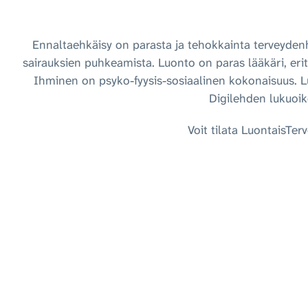
Ennaltaehkäisy on parasta ja tehokkainta terveydenho
sairauksien puhkeamista. Luonto on paras lääkäri, erit
Ihminen on psyko-fyysis-sosiaalinen kokonaisuus. Lu
Digilehden lukuoik
Voit tilata LuontaisTer