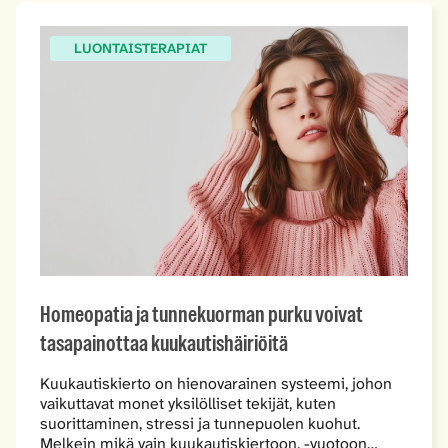
LUONTAISTERAPIAT
Homeopatia ja tunnekuorman purku voivat
tasapainottaa kuukautishäiriöitä
Kuukautiskierto on hienovarainen systeemi, johon
vaikuttavat monet yksilölliset tekijät, kuten
suorittaminen, stressi ja tunnepuolen kuohut.
Melkein mikä vain kuukautiskiertoon, -vuotoon…