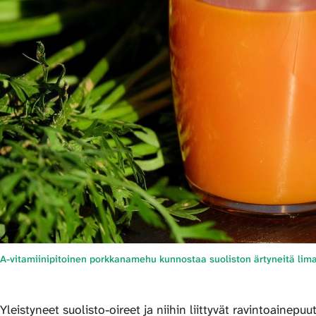
A-vitamiinipitoinen porkkanamehu kunnostaa suoliston ärtyneitä lima
Yleistyneet suolisto-oireet ja niihin liittyvät ravintoaine