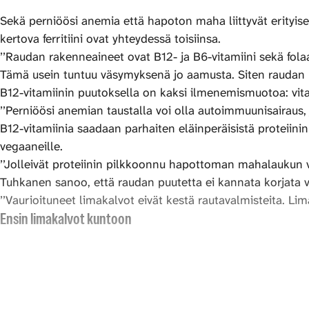
Sekä perniöösi anemia että hapoton maha liittyvät erityise
kertova ferritiini ovat yhteydessä toisiinsa.
’’Raudan rakenneaineet ovat B12- ja B6-vitamiini sekä folaatt
Tämä usein tuntuu väsymyksenä jo aamusta. Siten raudan 
B12-vitamiinin puutoksella on kaksi ilmenemismuotoa: vitamii
’’Perniöösi anemian taustalla voi olla autoimmuunisairaus,
B12-vitamiinia saadaan parhaiten eläinperäisistä proteiini
vegaaneille.
’’Jolleivät proteiinin pilkkoonnu hapottoman mahalaukun vuo
Tuhkanen sanoo, että raudan puutetta ei kannata korjata v
’’Vaurioituneet limakalvot eivät kestä rautavalmisteita. Li
Ensin limakalvot kuntoon