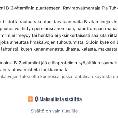
sti B12-vitamiinin puutteeseen. Ravintovalmentaja Pia Tuhk
i. Jotta rautaa rakentuu, tarvitaan näitä B-vitamiineja. Jolle
puutos voi liittyä perniöösi anemiaan, hapottomaan mahaa
ni ei imeydy tai henkilö ei yksinkertaisesti saa sitä riittäv
 joka aiheuttaa limakalvojen tuhoutumista. Silloin kyse on
n lähteistä, kuten kananmunasta, lihasta, kalasta, maksasta
ksi, B12-vitamiini jää eläinproteiinin syöjältäkin saamatta
ain rautavalmisteita tankkaamalla.
makalvojen tulee olla kunnossa, jossa rautalisän käytöstä on
🔒 Maksullista sisältöä
Sisältö on vain tilaajille.