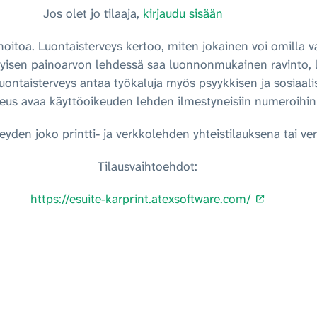
Jos olet jo tilaaja,
kirjaudu sisään
itoa. Luontaisterveys kertoo, miten jokainen voi omilla va
yisen painoarvon lehdessä saa luonnonmukainen ravinto, lii
ontaisterveys antaa työkaluja myös psyykkisen ja sosiaali
eus avaa käyttöoikeuden lehden ilmestyneisiin numeroihin
veyden joko printti- ja verkkolehden yhteistilauksena tai ve
Tilausvaihtoehdot:
https://esuite-karprint.atexsoftware.com/