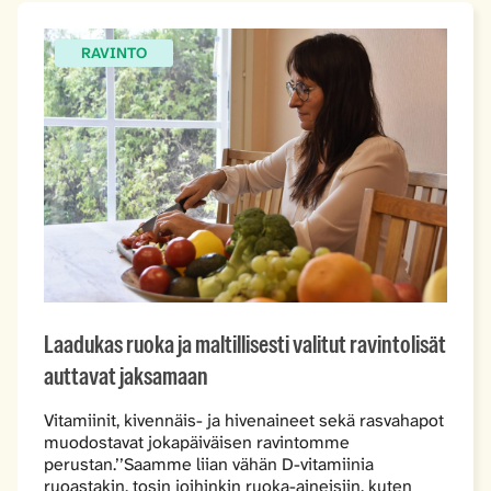
RAVINTO
Laadukas ruoka ja maltillisesti valitut ravintolisät
auttavat jaksamaan
Vitamiinit, kivennäis- ja hivenaineet sekä rasvahapot
muodostavat jokapäiväisen ravintomme
perustan.’’Saamme liian vähän D-vitamiinia
ruoastakin, tosin joihinkin ruoka-aineisiin, kuten