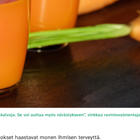
kalvoja. Se voi auttaa myös närästykseen’’, vinkkaa ravintovalmentaj
puutokset haastavat monen ihmisen terveyttä.