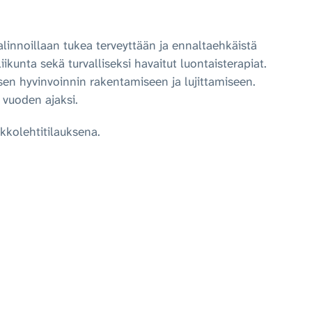
linnoillaan tukea terveyttään ja ennaltaehkäistä
kunta sekä turvalliseksi havaitut luontaisterapiat.
sen hyvinvoinnin rakentamiseen ja lujittamiseen.
 vuoden ajaksi.
rkkolehtitilauksena.