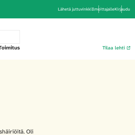
Lähetä juttuvinkki
Ilmoittajalle
Kirjaudu
Toimitus
Tilaa lehti
häiriöitä. Oli