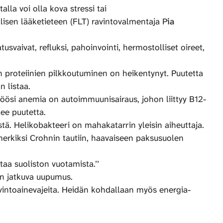
lla voi olla kova stressi tai
isen lääketieteen (FLT) ravintovalmentaja P
ia
svaivat, refluksi, pahoinvointi, hermostolliset oireet,
n proteiinien pilkkoutuminen on heikentynyt. Puutetta
n listaa.
niöösi anemia on autoimmuunisairaus, johon liittyy B12-
ee puutetta.
tä. Helikobakteeri on mahakatarrin yleisin aiheuttaja.
merkiksi Crohnin tautiin, haavaiseen paksusuolen
taa suoliston vuotamista.’’
on jatkuva uupumus.
ravintoainevajeita. Heidän kohdallaan myös energia-