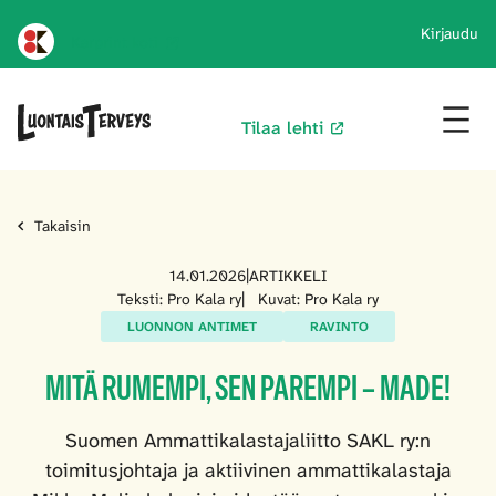
Kirjaudu
Karprint koti
Tilaa lehti
Takaisin
14.01.2026
|
ARTIKKELI
Teksti: Pro Kala ry
|
Kuvat: Pro Kala ry
LUONNON ANTIMET
RAVINTO
MITÄ RUMEMPI, SEN PAREMPI – MADE!
Suomen Ammattikalastajaliitto SAKL ry:n
toimitusjohtaja ja aktiivinen ammattikalastaja