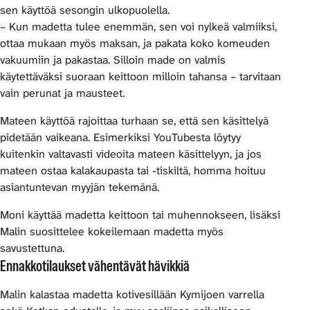
sen käyttöä sesongin ulkopuolella.
– Kun madetta tulee enemmän, sen voi nylkeä valmiiksi,
ottaa mukaan myös maksan, ja pakata koko komeuden
vakuumiin ja pakastaa. Silloin made on valmis
käytettäväksi suoraan keittoon milloin tahansa – tarvitaan
vain perunat ja mausteet.
Mateen käyttöä rajoittaa turhaan se, että sen käsittelyä
pidetään vaikeana. Esimerkiksi YouTubesta löytyy
kuitenkin valtavasti videoita mateen käsittelyyn, ja jos
mateen ostaa kalakaupasta tai -tiskiltä, homma hoituu
asiantuntevan myyjän tekemänä.
Moni käyttää madetta keittoon tai muhennokseen, lisäksi
Malin suosittelee kokeilemaan madetta myös
savustettuna.
Ennakkotilaukset vähentävät hävikkiä
Malin kalastaa madetta kotivesillään Kymijoen varrella