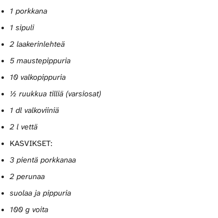
1 porkkana
1 sipuli
2 laakerinlehteä
5 maustepippuria
10 valkopippuria
½ ruukkua tilliä (varsiosat)
1 dl valkoviiniä
2 l vettä
KASVIKSET:
3 pientä porkkanaa
2 perunaa
suolaa ja pippuria
100 g voita