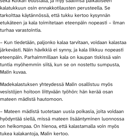
sekä Kotkan edustalla, ja myy saaliinsa paikalliseen
kalatukkuun osin ennakkotilausten perusteella. Se
tarkoittaa käytännössä, että tukku kertoo kysynnän
etukäteen ja kala toimitetaan eteenpäin nopeasti – ilman
turhaa varastointia.
– Kun tiedetään, paljonko kalaa tarvitaan, voidaan kalastaa
järkevästi. Näin hävikkiä ei synny, ja kala liikkuu nopeasti
eteenpäin. Parhaimmillaan kala on kaupan tiskissä vain
tuntia myöhemmin siitä, kun se on nostettu sumpusta,
Malin kuvaa.
Madekalastuksen yhteydessä Malin osallistuu myös
vesistöjen hoitoon liittyvään työhön: hän kerää osan
mateen mädistä hautomoon.
– Mateen mädistä tuotetaan uusia poikasia, joita voidaan
hyödyntää siellä, missä mateen lisääntyminen luonnossa
on heikompaa. On hienoa, että kalastamalla voin myös
tukea kalakantoja, Malin kertoo.