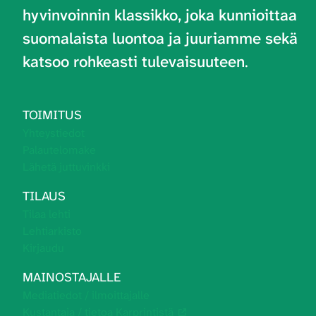
hyvinvoinnin klassikko, joka kunnioittaa
suomalaista luontoa ja juuriamme sekä
katsoo rohkeasti tulevaisuuteen
.
TOIMITUS
Yhteystiedot
Palautelomake
Lähetä juttuvinkki
TILAUS
Tilaa lehti
Lehtiarkisto
Kirjaudu
MAINOSTAJALLE
Mediatiedot / ilmoittajalle
Kustantaja / tietoa Karprintistä