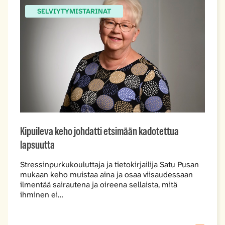
SELVIYTYMISTARINAT
Kipuileva keho johdatti etsimään kadotettua
lapsuutta
Stressinpurkukouluttaja ja tietokirjailija Satu Pusan
mukaan keho muistaa aina ja osaa viisaudessaan
ilmentää sairautena ja oireena sellaista, mitä
ihminen ei…