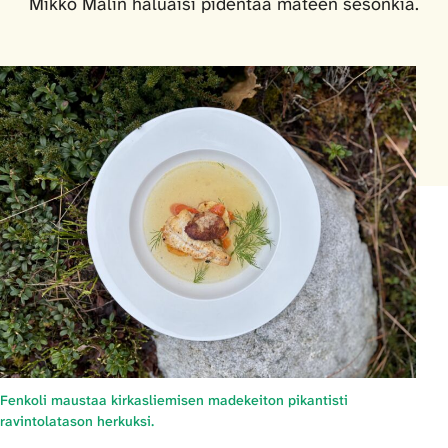
Mikko Malin haluaisi pidentää mateen sesonkia.
Fenkoli maustaa kirkasliemisen madekeiton pikantisti
ravintolatason herkuksi.