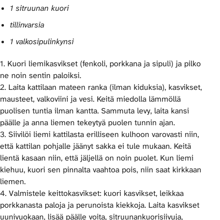
1 sitruunan kuori
tillinvarsia
1 valkosipulinkynsi
1. Kuori liemikasvikset (fenkoli, porkkana ja sipuli) ja pilko
ne noin sentin paloiksi.
2. Laita kattilaan mateen ranka (ilman kiduksia), kasvikset,
mausteet, valkoviini ja vesi. Keitä miedolla lämmöllä
puolisen tuntia ilman kantta. Sammuta levy, laita kansi
päälle ja anna liemen tekeytyä puolen tunnin ajan.
3. Siivilöi liemi kattilasta erilliseen kulhoon varovasti niin,
että kattilan pohjalle jäänyt sakka ei tule mukaan. Keitä
lientä kasaan niin, että jäljellä on noin puolet. Kun liemi
kiehuu, kuori sen pinnalta vaahtoa pois, niin saat kirkkaan
liemen.
4. Valmistele keittokasvikset: kuori kasvikset, leikkaa
porkkanasta paloja ja perunoista kiekkoja. Laita kasvikset
uunivuokaan, lisää päälle voita, sitruunankuorisiivuja,