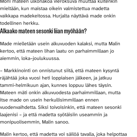
Moni mateen ulkonäköä vieroksuva muuttaa kuitenkin
mieltään, kun maistaa oikein valmistettua madetta
vaikkapa madekeitossa. Hurjalta näyttävä made onkin
todellinen herkku.
Alkaako mateen sesonki liian myöhään?
Made mielletään usein alkuvuoden kalaksi, mutta Malin
kertoo, että mateen lihan laatu on parhaimmillaan jo
aiemmin, loka–joulukuussa.
– Markkinointi on onnistunut siitä, että mateen kysyntä
räjähtää joka vuosi heti loppiaisen jälkeen, ja jatkuu
tammi-helmikuun ajan, kunnes loppuu lähes täysin.
Mateen mäti onkin alkuvuodesta parhaimmillaan, mutta
itse made on usein herkullisimmillaan ennen
vuodenvaihdetta. Siksi toivoisinkin, että mateen sesonki
laajenisi – ja että madetta syötäisiin useammin ja
monipuolisemmin, Malin sanoo.
Malin kertoo, että madetta voi säilöä tavalla, joka helpottaa