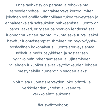
Ennaltaehkäisy on parasta ja tehokkainta
terveydenhoitoa. Luontaisterveys kertoo, miten
jokainen voi omilla valinnoillaan tukea terveyttään ja
ennaltaehkäistä sairauksien puhkeamista. Luonto on
paras lääkäri, erityisen painoarvon lehdessä saa
luonnonmukainen ravinto, liikunta sekä turvalliseksi
havaitut luontaisterapiat. Ihminen on psyko-fyysis-
sosiaalinen kokonaisuus. Luontaisterveys antaa
työkaluja myös psyykkisen ja sosiaalisen
hyvinvoinnin rakentamiseen ja lujittamiseen.
Digilehden lukuoikeus avaa käyttöoikeuden lehden
ilmestyneisiin numeroihin vuoden ajaksi.
Voit tilata LuontaisTerveyden joko printti- ja
verkkolehden yhteistilauksena tai
verkkolehtitilauksena.
Tilausvaihtoehdot: