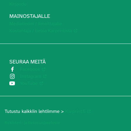
Kirjaudu
MAINOSTAJALLE
Mediatiedot / ilmoittajalle
Kustantaja / tietoa Karprintistä
SEURAA MEITÄ
Facebook
Instagram
YouTube
Tutustu kaikkiin lehtiimme >
Karprint.fi
Rekisteri- ja tietosuojaseloste