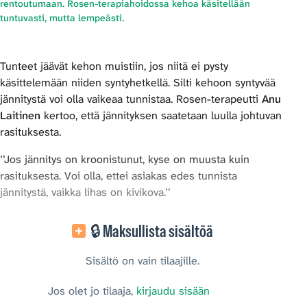
rentoutumaan. Rosen-terapiahoidossa kehoa käsitellään
tuntuvasti, mutta lempeästi.
Tunteet jäävät kehon muistiin, jos niitä ei pysty
käsittelemään niiden syntyhetkellä. Silti kehoon syntyvää
jännitystä voi olla vaikeaa tunnistaa. Rosen-terapeutti
Anu
Laitinen
kertoo, että jännityksen saatetaan luulla johtuvan
rasituksesta.
’’Jos jännitys on kroonistunut, kyse on muusta kuin
rasituksesta. Voi olla, ettei asiakas edes tunnista
jännitystä, vaikka lihas on kivikova.’’
🔒 Maksullista sisältöä
Sisältö on vain tilaajille.
Jos olet jo tilaaja,
kirjaudu sisään