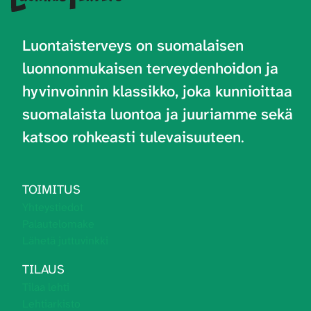
Luontaisterveys on
suomalaisen
luonnonmukaisen terveydenhoidon ja
hyvinvoinnin klassikko, joka kunnioittaa
suomalaista luontoa ja juuriamme sekä
katsoo rohkeasti tulevaisuuteen
.
TOIMITUS
Yhteystiedot
Palautelomake
Lähetä juttuvinkki
TILAUS
Tilaa lehti
Lehtiarkisto