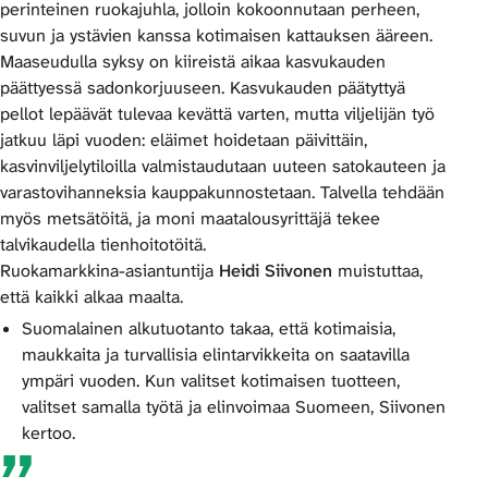
perinteinen ruokajuhla, jolloin kokoonnutaan perheen,
suvun ja ystävien kanssa kotimaisen kattauksen ääreen.
Maaseudulla syksy on kiireistä aikaa kasvukauden
päättyessä sadonkorjuuseen. Kasvukauden päätyttyä
pellot lepäävät tulevaa kevättä varten, mutta viljelijän työ
jatkuu läpi vuoden: eläimet hoidetaan päivittäin,
kasvinviljelytiloilla valmistaudutaan uuteen satokauteen ja
varastovihanneksia kauppakunnostetaan. Talvella tehdään
myös metsätöitä, ja moni maatalousyrittäjä tekee
talvikaudella tienhoitotöitä.
Ruokamarkkina-asiantuntija
Heidi Siivonen
muistuttaa,
että kaikki alkaa maalta.
Suomalainen alkutuotanto takaa, että kotimaisia,
maukkaita ja turvallisia elintarvikkeita on saatavilla
ympäri vuoden. Kun valitset kotimaisen tuotteen,
valitset samalla työtä ja elinvoimaa Suomeen, Siivonen
kertoo.