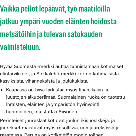
Vaikka pellot lepäävät, työ maatiloilla
jatkuu ympäri vuoden eläinten hoidosta
metsätöihin ja tulevan satokauden
valmisteluun.
Hyvää Suomesta -merkki auttaa tunnistamaan kotimaiset
elintarvikkeet, ja Sirkkalehti-merkki kertoo kotimaisista
kasviksista, vihanneksista ja joulukukista.
Kaupassa on hyvä tarkistaa myös lihan, kalan ja
juustojen alkuperämaa. Suomalainen ruoka on tuotettu
ihmisten, eläinten ja ympäristön hyvinvointi
huomioiden, muistuttaa Siivonen.
Perinteiset juureslaatikot ovat joulun ikisuosikkeja, ja
juurekset maistuvat myös rosollissa, uunijuureksissa ja
raasteissa. Peruna on kotikeittiön monipuolinen