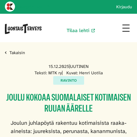
Karprint koti
Kirjaudu
Tilaa lehti
Takaisin
15.12.2025
|
UUTINEN
Teksti: MTK ry
|
Kuvat: Henri Uotila
RAVINTO
JOULU KOKOAA SUOMALAISET KOTIMAISEN
RUUAN ÄÄRELLE
Joulun juhlapöytä rakentuu kotimaisista raaka-
aineista: juureksista, perunasta, kananmunista,