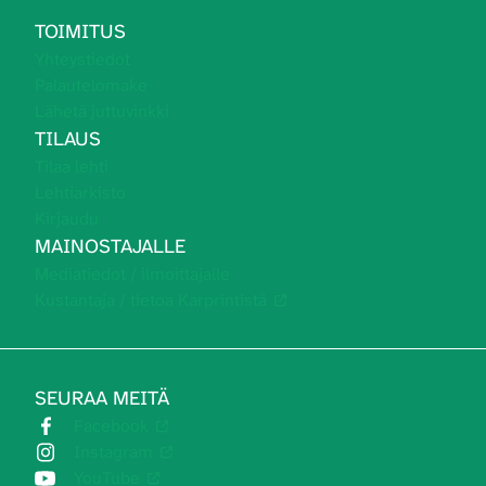
TOIMITUS
Yhteystiedot
Palautelomake
Lähetä juttuvinkki
TILAUS
Tilaa lehti
Lehtiarkisto
Kirjaudu
MAINOSTAJALLE
Mediatiedot / ilmoittajalle
Kustantaja / tietoa Karprintistä
SEURAA MEITÄ
Facebook
Instagram
YouTube