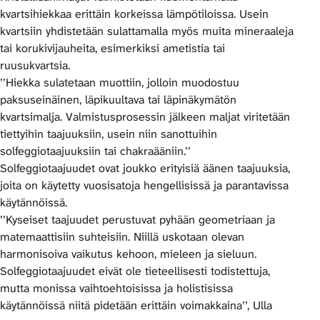
kvartsihiekkaa erittäin korkeissa lämpötiloissa. Usein
kvartsiin yhdistetään sulattamalla myös muita mineraaleja
tai korukivijauheita, esimerkiksi ametistia tai
ruusukvartsia.
’’Hiekka sulatetaan muottiin, jolloin muodostuu
paksuseinäinen, läpikuultava tai läpinäkymätön
kvartsimalja. Valmistusprosessin jälkeen maljat viritetään
tiettyihin taajuuksiin, usein niin sanottuihin
solfeggiotaajuuksiin tai chakraääniin.’’
Solfeggiotaajuudet ovat joukko erityisiä äänen taajuuksia,
joita on käytetty vuosisatoja hengellisissä ja parantavissa
käytännöissä.
’’Kyseiset taajuudet perustuvat pyhään geometriaan ja
matemaattisiin suhteisiin. Niillä uskotaan olevan
harmonisoiva vaikutus kehoon, mieleen ja sieluun.
Solfeggiotaajuudet eivät ole tieteellisesti todistettuja,
mutta monissa vaihtoehtoisissa ja holistisissa
käytännöissä niitä pidetään erittäin voimakkaina’’, Ulla