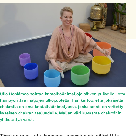
Ulla Honkimaa soittaa kristalliäänimaljoja silikonipuikoilla, joita
hän pyörittää maljojen ulkopuolella. Hän kertoo, että jokaisella
chakralla on oma kristalliäänimaljansa, jonka sointi on viritetty
kyseisen chakran taajuudelle. Maljan väri kuvastaa chakroihin
yhdistettyä väriä.
Tämä on mun juttu Joogantai-joogastudiota pitävä
Ulla