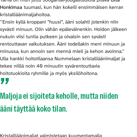
Honkimaa
tuumasi, kun hän kokeili ensimmäisen kerran
kristalliäänimaljahoitoa.
’’Ensin kyllä kroppani ”huusi”, ääni solahti jotenkin niin
syvästi minuun. Olin vähän epäleväinenkin. Hoidon jälkeen
nukuin viisi tuntia putkeen ja oivalsin sen syvästi
rentouttavan vaikutuksen. Ääni todellakin meni minuun ja
minussa, kun annoin sen mennä mieli ja kehon avoinna.’’
Ulla hankki hoitotilaansa Nummelaan kristalliäänimaljat ja
tekee niillä noin 40 minuutin syvärentouttavia
hoitotuokioita ryhmille ja myös yksilöhoitona.
Maljoja ei sijoiteta keholle, mutta niiden
ääni täyttää koko tilan.
Kristalliäänimaljat valmistetaan kuumentamalla