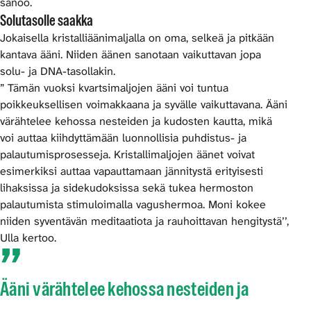
sanoo.
Solutasolle saakka
Jokaisella kristalliäänimaljalla on oma, selkeä ja pitkään
kantava ääni. Niiden äänen sanotaan vaikuttavan jopa
solu- ja DNA-tasollakin.
” Tämän vuoksi kvartsimaljojen ääni voi tuntua
poikkeuksellisen voimakkaana ja syvälle vaikuttavana. Ääni
värähtelee kehossa nesteiden ja kudosten kautta, mikä
voi auttaa kiihdyttämään luonnollisia puhdistus- ja
palautumisprosesseja. Kristallimaljojen äänet voivat
esimerkiksi auttaa vapauttamaan jännitystä erityisesti
lihaksissa ja sidekudoksissa sekä tukea hermoston
palautumista stimuloimalla vagushermoa. Moni kokee
niiden syventävän meditaatiota ja rauhoittavan hengitystä’’,
Ulla kertoo.
Ääni värähtelee kehossa nesteiden ja