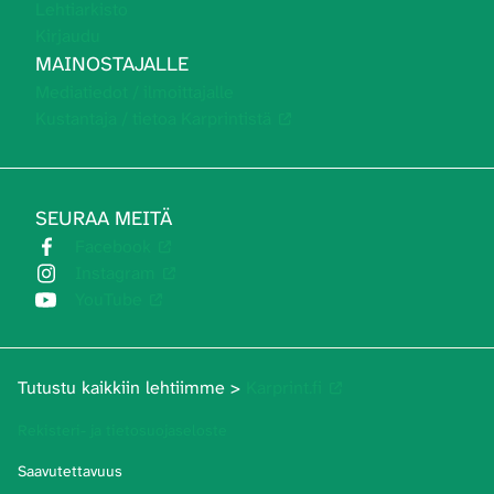
Lehtiarkisto
Kirjaudu
MAINOSTAJALLE
Mediatiedot / ilmoittajalle
Kustantaja / tietoa Karprintistä
SEURAA MEITÄ
Facebook
Instagram
YouTube
Tutustu kaikkiin lehtiimme >
Karprint.fi
Rekisteri- ja tietosuojaseloste
Saavutettavuus