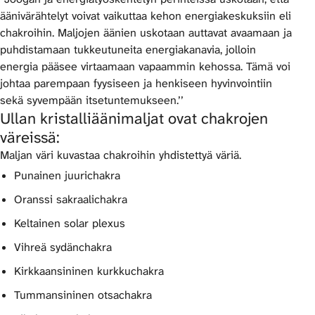
äänivärähtelyt voivat vaikuttaa kehon energiakeskuksiin eli
chakroihin. Maljojen äänien uskotaan auttavat avaamaan ja
puhdistamaan tukkeutuneita energiakanavia, jolloin
energia pääsee virtaamaan vapaammin kehossa. Tämä voi
johtaa parempaan fyysiseen ja henkiseen hyvinvointiin
sekä syvempään itsetuntemukseen.’’
Ullan kristalliäänimaljat ovat chakrojen
väreissä:
Maljan väri kuvastaa chakroihin yhdistettyä väriä.
Punainen juurichakra
Oranssi sakraalichakra
Keltainen solar plexus
Vihreä sydänchakra
Kirkkaansininen kurkkuchakra
Tummansininen otsachakra