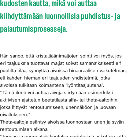
kudosten kautta, mikä voi auttaa
kiihdyttämään luonnollisia puhdistus- ja
palautumisprosesseja.
Hän sanoo, että kristalliäänimaljojen sointi voi myös, jos
eri taajuuksia tuottavat maljat soivat samanaikaisesti eri
puolilta tilaa, synnyttää aivoissa binauraalisen vaikutelman,
eli kahden hieman eri taajuuden yhdistelmiä, jotka
aivoissa tulkitaan kolmantena ”lyöntitaajuutena”.
’’Tämä ilmiö voi auttaa aivoja siirtymään esimerkiksi
aktiivisen ajattelun beetatilasta alfa- tai theta-aaltoihin,
jotka liittyvät rentoutumiseen, unennäköön ja luovaan
oivallukseen.’’
Theta-aaltoja esiintyy aivoissa luonnostaan unen ja syvän
rentoutumisen aikana.
’’Joogan ja energiatyöskentelyn perinteissä uskotaan, että