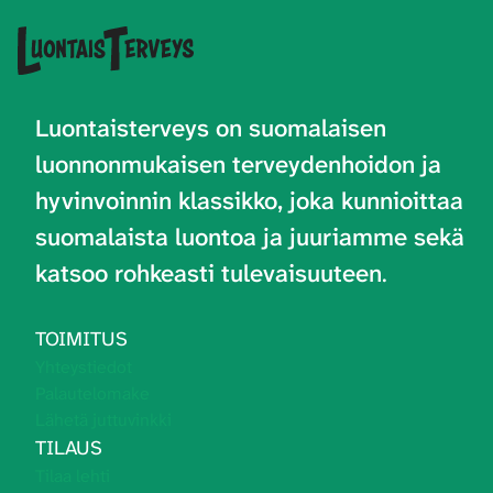
Luontaisterveys on
suomalaisen
luonnonmukaisen terveydenhoidon ja
hyvinvoinnin klassikko, joka kunnioittaa
suomalaista luontoa ja juuriamme sekä
katsoo rohkeasti tulevaisuuteen
.
TOIMITUS
Yhteystiedot
Palautelomake
Lähetä juttuvinkki
TILAUS
Tilaa lehti