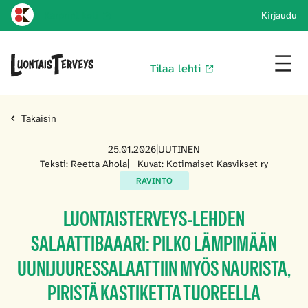
Karprint koti
Kirjaudu
Tilaa lehti
Takaisin
25.01.2026
|
UUTINEN
Teksti: Reetta Ahola
|
Kuvat: Kotimaiset Kasvikset ry
RAVINTO
LUONTAISTERVEYS-LEHDEN
SALAATTIBAAARI: PILKO LÄMPIMÄÄN
UUNIJUURESSALAATTIIN MYÖS NAURISTA,
PIRISTÄ KASTIKETTA TUOREELLA