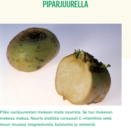
PIPARJUURELLA
Pilko uunijuuresten mukaan myös naurista. Se tuo mukavan
makeaa makua. Nauris sisältää runsaasti C-vitamiinia sekä
muun muassa magnesiumia, kalsiumia ja seleeniä.