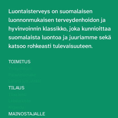
Luontaisterveys on
suomalaisen
luonnonmukaisen terveydenhoidon ja
hyvinvoinnin klassikko, joka kunnioittaa
suomalaista luontoa ja juuriamme sekä
katsoo rohkeasti tulevaisuuteen
.
TOIMITUS
Yhteystiedot
Palautelomake
Lähetä juttuvinkki
TILAUS
Tilaa lehti
Lehtiarkisto
Kirjaudu
MAINOSTAJALLE