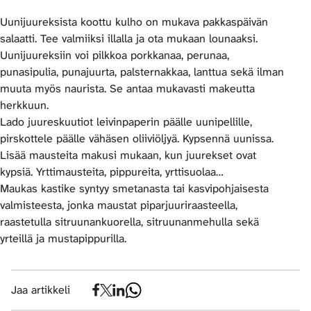
Uunijuureksista koottu kulho on mukava pakkaspäivän
salaatti. Tee valmiiksi illalla ja ota mukaan lounaaksi.
Uunijuureksiin voi pilkkoa porkkanaa, perunaa,
punasipulia, punajuurta, palsternakkaa, lanttua sekä ilman
muuta myös naurista. Se antaa mukavasti makeutta
herkkuun.
Lado juureskuutiot leivinpaperin päälle uunipellille,
pirskottele päälle vähäsen oliiviöljyä. Kypsennä uunissa.
Lisää mausteita makusi mukaan, kun juurekset ovat
kypsiä. Yrttimausteita, pippureita, yrttisuolaa…
Maukas kastike syntyy smetanasta tai kasvipohjaisesta
valmisteesta, jonka maustat piparjuuriraasteella,
raastetulla sitruunankuorella, sitruunanmehulla sekä
yrteillä ja mustapippurilla.
Jaa artikkeli