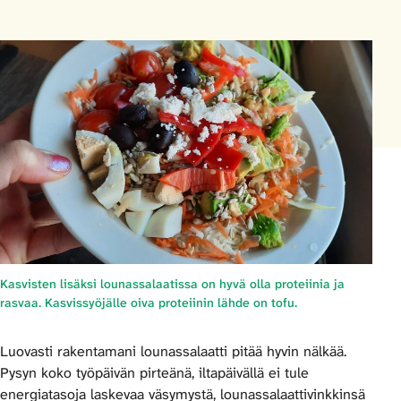
Kasvisten lisäksi lounassalaatissa on hyvä olla proteiinia ja
rasvaa. Kasvissyöjälle oiva proteiinin lähde on tofu.
Luovasti rakentamani lounassalaatti pitää hyvin nälkää.
Pysyn koko työpäivän pirteänä, iltapäivällä ei tule
energiatasoja laskevaa väsymystä, lounassalaattivinkkinsä