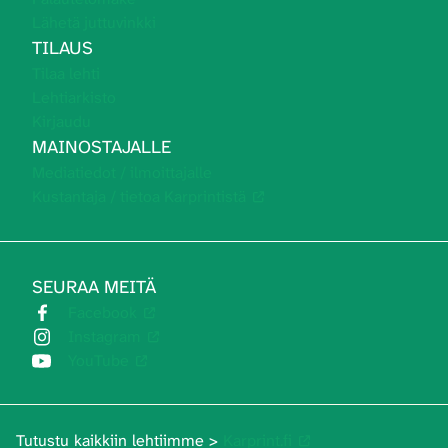
Lähetä juttuvinkki
TILAUS
Tilaa lehti
Lehtiarkisto
Kirjaudu
MAINOSTAJALLE
Mediatiedot / ilmoittajalle
Kustantaja / tietoa Karprintistä
SEURAA MEITÄ
Facebook
Instagram
YouTube
Tutustu kaikkiin lehtiimme >
Karprint.fi