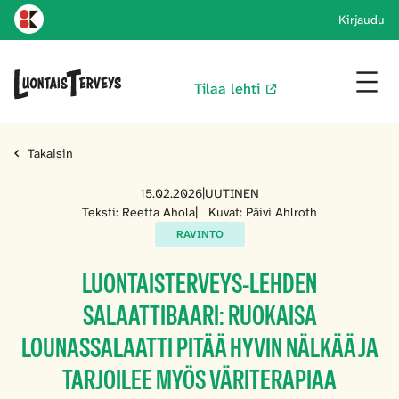
Karprint koti
Kirjaudu
Tilaa lehti
Takaisin
15.02.2026
|
UUTINEN
Teksti: Reetta Ahola
|
Kuvat: Päivi Ahlroth
RAVINTO
LUONTAISTERVEYS-LEHDEN
SALAATTIBAARI: RUOKAISA
LOUNASSALAATTI PITÄÄ HYVIN NÄLKÄÄ JA
TARJOILEE MYÖS VÄRITERAPIAA