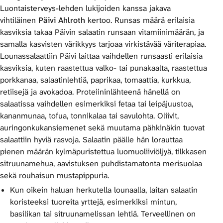
Luontaisterveys-lehden lukijoiden kanssa jakava
vihtiläinen
Päivi Ahlroth
kertoo. Runsas määrä erilaisia
kasviksia takaa Päivin salaatin runsaan vitamiinimäärän, ja
samalla kasvisten värikkyys tarjoaa virkistävää väriterapiaa.
Lounassalaattiin Päivi laittaa vaihdellen runsaasti erilaisia
kasviksia, kuten raastettua valko- tai punakaalta, raastettua
porkkanaa, salaatinlehtiä, paprikaa, tomaattia, kurkkua,
retiisejä ja avokadoa. Proteiininlähteenä hänellä on
salaatissa vaihdellen esimerkiksi fetaa tai leipäjuustoa,
kananmunaa, tofua, tonnikalaa tai savulohta. Oliivit,
auringonkukansiemenet sekä muutama pähkinäkin tuovat
salaattiin hyviä rasvoja. Salaatin päälle hän lorauttaa
pienen määrän kylmäpuristettua luomuoliiviöljyä, tilkkasen
sitruunamehua, aavistuksen puhdistamatonta merisuolaa
sekä rouhaisun mustapippuria.
Kun oikein haluan herkutella lounaalla, laitan salaatin
koristeeksi tuoreita yrttejä, esimerkiksi mintun,
basilikan tai sitruunamelissan lehtiä. Terveellinen on