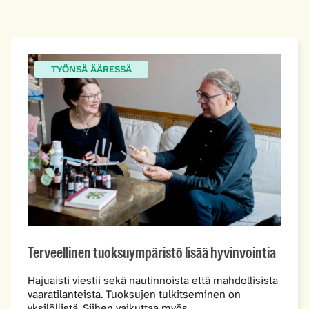
TYÖNSÄ ÄÄRESSÄ
Terveellinen tuoksuympäristö lisää hyvinvointia
Hajuaisti viestii sekä nautinnoista että mahdollisista
vaaratilanteista. Tuoksujen tulkitseminen on
yksilöllistä. Siihen vaikuttaa myös