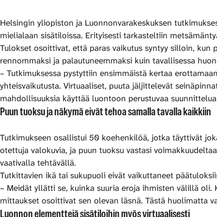
Helsingin yliopiston ja Luonnonvarakeskuksen tutkimukses
mielialaan sisätiloissa. Erityisesti tarkasteltiin metsämä
Tulokset osoittivat, että paras vaikutus syntyy silloin, kun
rennommaksi ja palautuneemmaksi kuin tavallisessa huonees
– Tutkimuksessa pystyttiin ensimmäistä kertaa erottamaan
yhteisvaikutusta. Virtuaaliset, puuta jäljittelevät seinäpin
mahdollisuuksia käyttää luontoon perustuvaa suunnittelua 
Puun tuoksu ja näkymä eivät tehoa samalla tavalla kaikkiin
Tutkimukseen osallistui 50 koehenkilöä, jotka täyttivät jo
otettuja valokuvia, ja puun tuoksu vastasi voimakkuudeltaa
vaativalla tehtävällä.
Tutkittavien ikä tai sukupuoli eivät vaikuttaneet päätuloksi
– Meidät yllätti se, kuinka suuria eroja ihmisten välillä oli
mittaukset osoittivat sen olevan läsnä. Tästä huolimatta 
Luonnon elementtejä sisätiloihin myös virtuaalisesti