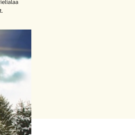
ielialaa
t.