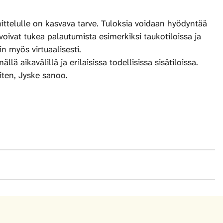
nittelulle on kasvava tarve. Tuloksia voidaan hyödyntää
u voivat tukea palautumista esimerkiksi taukotiloissa ja
in myös virtuaalisesti.
ä aikavälillä ja erilaisissa todellisissa sisätiloissa.
aiten, Jyske sanoo.