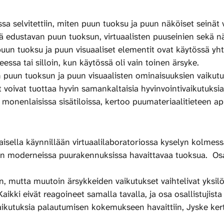
sa selvitettiin, miten puun tuoksu ja puun näköiset seinä
ntyä edustavan puun tuoksun, virtuaalisten puuseinien sekä
 puun tuoksu ja puun visuaaliset elementit ovat käytössä yht
sa tai silloin, kun käytössä oli vain toinen ärsyke.
 puun tuoksun ja puun visuaalisten ominaisuuksien vaikutu
nat voivat tuottaa hyvin samankaltaisia hyvinvointivaikutuks
monenlaisissa sisätiloissa, kertoo puumateriaalitieteen ap
kaisella käynnillään virtuaalilaboratoriossa kyselyn kolmes
n moderneissa puurakennuksissa havaittavaa tuoksua. Osallis
in, mutta muutoin ärsykkeiden vaikutukset vaihtelivat yksilö
. Kaikki eivät reagoineet samalla tavalla, ja osa osallistujis
vaikutuksia palautumisen kokemukseen havaittiin, Jyske ke