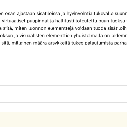
n osan ajastaan sisätiloissa ja hyvinvointia tukevalle suun
sa virtuaaliset puupinnat ja hallitusti toteutettu puun tuoks
a siitä, miten luonnon elementtejä voidaan tuoda sisätiloih
uoksun ja visuaalisten elementtien yhdistelmällä on pidemmäll
a sitä, millainen määrä ärsykkeitä tukee palautumista parh