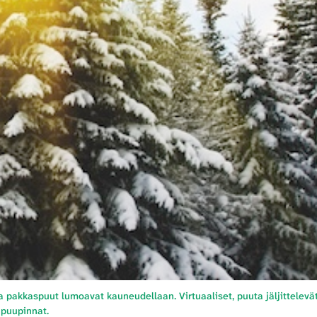
a pakkaspuut lumoavat kauneudellaan. Virtuaaliset, puuta jäljittelevä
 puupinnat.