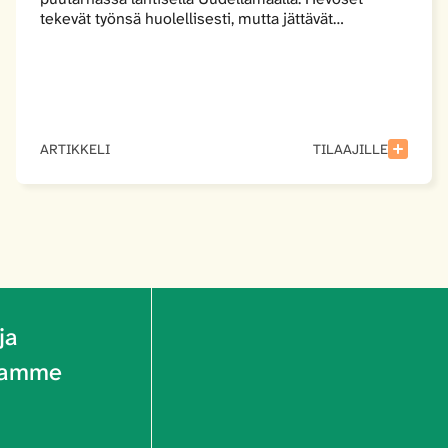
tekevät työnsä huolellisesti, mutta jättävät…
ARTIKKELI
TILAAJILLE
ja
riamme