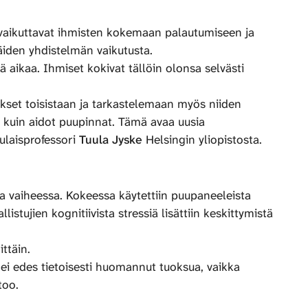
t vaikuttavat ihmisten kokemaan palautumiseen ja
 näiden yhdistelmän vaikutusta.
ä aikaa. Ihmiset kokivat tällöin olonsa selvästi
kset toisistaan ja tarkastelemaan myös niiden
ia kuin aidot puupinnat. Tämä avaa uusia
ulaisprofessori
Tuula Jyske
Helsingin yliopistosta.
sa vaiheessa. Kokeessa käytettiin puupaneeleista
tujien kognitiivista stressiä lisättiin keskittymistä
ittäin.
ta ei edes tietoisesti huomannut tuoksua, vaikka
rtoo.