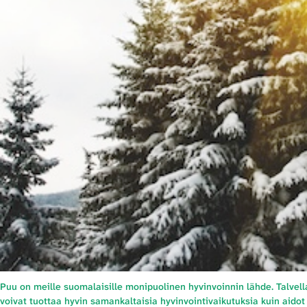
Puu on meille suomalaisille monipuolinen hyvinvoinnin lähde. Talvell
voivat tuottaa hyvin samankaltaisia hyvinvointivaikutuksia kuin aidot