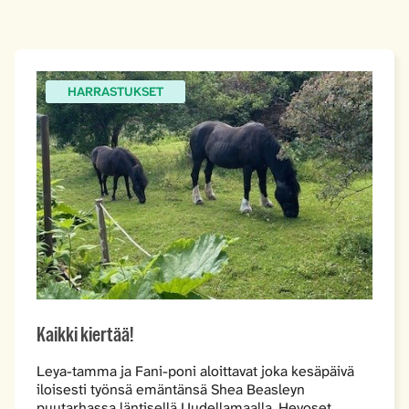
HARRASTUKSET
Kaikki kiertää!
Leya-tamma ja Fani-poni aloittavat joka kesäpäivä
iloisesti työnsä emäntänsä Shea Beasleyn
puutarhassa läntisellä Uudellamaalla. Hevoset