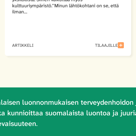
kulttuuriympäristö.’’Minun lähtökohtani on se, että
ilman…
ARTIKKELI
TILAAJILLE
laisen luonnonmukaisen terveydenhoidon 
oka kunnioittaa suomalaista luontoa ja juu
evaisuuteen
.