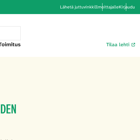
Lähetä juttuvinkki
Ilmoittajalle
Kirjaudu
Toimitus
Tilaa lehti
UDEN