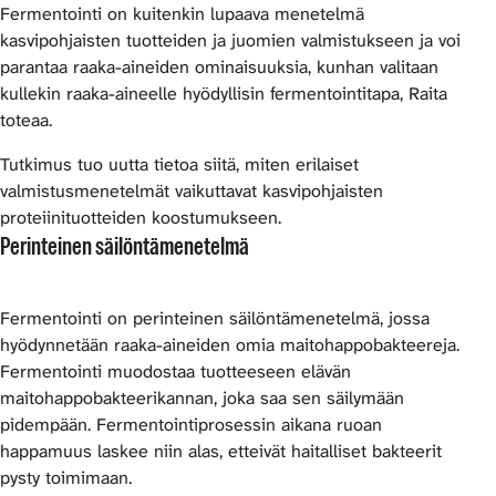
Fermentointi on kuitenkin lupaava menetelmä
kasvipohjaisten tuotteiden ja juomien valmistukseen ja voi
parantaa raaka-aineiden ominaisuuksia, kunhan valitaan
kullekin raaka-aineelle hyödyllisin fermentointitapa, Raita
toteaa.
Tutkimus tuo uutta tietoa siitä, miten erilaiset
valmistusmenetelmät vaikuttavat kasvipohjaisten
proteiinituotteiden koostumukseen.
Perinteinen säilöntämenetelmä
Fermentointi on perinteinen säilöntämenetelmä, jossa
hyödynnetään raaka-aineiden omia maitohappobakteereja.
Fermentointi muodostaa tuotteeseen elävän
maitohappobakteerikannan, joka saa sen säilymään
pidempään. Fermentointiprosessin aikana ruoan
happamuus laskee niin alas, etteivät haitalliset bakteerit
pysty toimimaan.