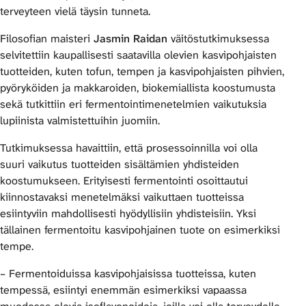
terveyteen vielä täysin tunneta.
Filosofian maisteri
Jasmin Raidan
väitöstutkimuksessa
selvitettiin kaupallisesti saatavilla olevien kasvipohjaisten
tuotteiden, kuten tofun, tempen ja kasvipohjaisten pihvien,
pyöryköiden ja makkaroiden, biokemiallista koostumusta
sekä tutkittiin eri fermentointimenetelmien vaikutuksia
lupiinista valmistettuihin juomiin.
Tutkimuksessa havaittiin, että prosessoinnilla voi olla
suuri vaikutus tuotteiden sisältämien yhdisteiden
koostumukseen. Erityisesti fermentointi osoittautui
kiinnostavaksi menetelmäksi vaikuttaen tuotteissa
esiintyviin mahdollisesti hyödyllisiin yhdisteisiin. Yksi
tällainen fermentoitu kasvipohjainen tuote on esimerkiksi
tempe.
– Fermentoiduissa kasvipohjaisissa tuotteissa, kuten
tempessä, esiintyi enemmän esimerkiksi vapaassa