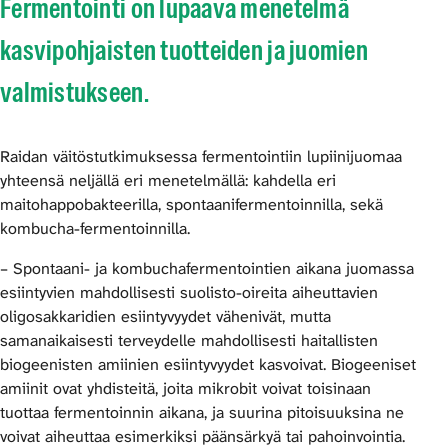
Fermentointi on lupaava menetelmä
kasvipohjaisten tuotteiden ja juomien
valmistukseen.
Raidan väitöstutkimuksessa fermentointiin lupiinijuomaa
yhteensä neljällä eri menetelmällä: kahdella eri
maitohappobakteerilla, spontaanifermentoinnilla, sekä
kombucha-fermentoinnilla.
– Spontaani- ja kombuchafermentointien aikana juomassa
esiintyvien mahdollisesti suolisto-oireita aiheuttavien
oligosakkaridien esiintyvyydet vähenivät, mutta
samanaikaisesti terveydelle mahdollisesti haitallisten
biogeenisten amiinien esiintyvyydet kasvoivat. Biogeeniset
amiinit ovat yhdisteitä, joita mikrobit voivat toisinaan
tuottaa fermentoinnin aikana, ja suurina pitoisuuksina ne
voivat aiheuttaa esimerkiksi päänsärkyä tai pahoinvointia.