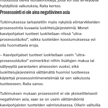
muodossa olevia isoflavonoideja, joilla voi olla terveydelle
hyödyllisiä vaikutuksia, Raita kertoo.
Prosessointi ei ole aina negatiivinen asia
Tutkimuksessa tarkasteltiin myös nykyisiä elintarvikkeiden
prosessointia kuvaavia luokittelujärjestelmiä. Monet
kasvipohjaiset tuotteet luokitellaan niissä ”ultra-
prosessoiduiksi”, vaikka tuotteiden koostumuksessa voi
olla huomattavia eroja.
– Kasvipohjaiset tuotteet luokitellaan usein ”ultra-
prosessoiduiksi” esimerkiksi niihin lisättyjen makua tai
säilyvyyttä parantavien ainesosien vuoksi, eikä
luokittelujärjestelmä välttämättä huomioi tuotteessa
käytettyä prosessointimenetelmää tai sen vaikutusta
tuotteeseen, Raita sanoo.
Tutkimuksen mukaan prosessointi ei ole yksiselitteisesti
negatiivinen asia, vaan se on usein välttämätöntä
kasvipohjaisten tuotteiden valmistuksessa. Oikein valituilla