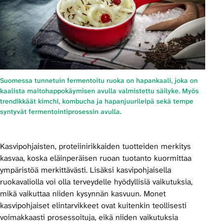
Suomessa tunnetuin fermentoitu ruoka on hapankaali, joka on
kaalista maitohappokäymisen avulla valmistettu säilyke. Myös
trendikkäät kimchi, kombucha ja hapanjuurileipä sekä tempe
syntyvät fermentointiprosessin avulla.
Kasvipohjaisten, proteiinirikkaiden tuotteiden merkitys
kasvaa, koska eläinperäisen ruoan tuotanto kuormittaa
ympäristöä merkittävästi. Lisäksi kasvipohjaisella
ruokavaliolla voi olla terveydelle hyödyllisiä vaikutuksia,
mikä vaikuttaa niiden kysynnän kasvuun. Monet
kasvipohjaiset elintarvikkeet ovat kuitenkin teollisesti
voimakkaasti prosessoituja, eikä niiden vaikutuksia