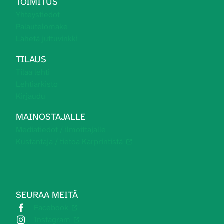
TOIMITUS
Yhteystiedot
Palautelomake
Lähetä juttuvinkki
TILAUS
Tilaa lehti
Lehtiarkisto
Kirjaudu
MAINOSTAJALLE
Mediatiedot / ilmoittajalle
Kustantaja / tietoa Karprintistä
SEURAA MEITÄ
Facebook
Instagram