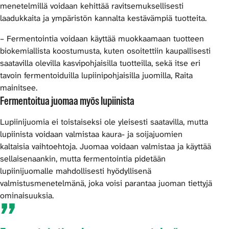
menetelmillä voidaan kehittää ravitsemuksellisesti
laadukkaita ja ympäristön kannalta kestävämpiä tuotteita.
– Fermentointia voidaan käyttää muokkaamaan tuotteen
biokemiallista koostumusta, kuten osoitettiin kaupallisesti
saatavilla olevilla kasvipohjaisilla tuotteilla, sekä itse eri
tavoin fermentoiduilla lupiinipohjaisilla juomilla, Raita
mainitsee.
Fermentoitua juomaa myös lupiinista
Lupiinijuomia ei toistaiseksi ole yleisesti saatavilla, mutta
lupiinista voidaan valmistaa kaura- ja soijajuomien
kaltaisia vaihtoehtoja. Juomaa voidaan valmistaa ja käyttää
sellaisenaankin, mutta fermentointia pidetään
lupiinijuomalle mahdollisesti hyödyllisenä
valmistusmenetelmänä, joka voisi parantaa juoman tiettyjä
ominaisuuksia.