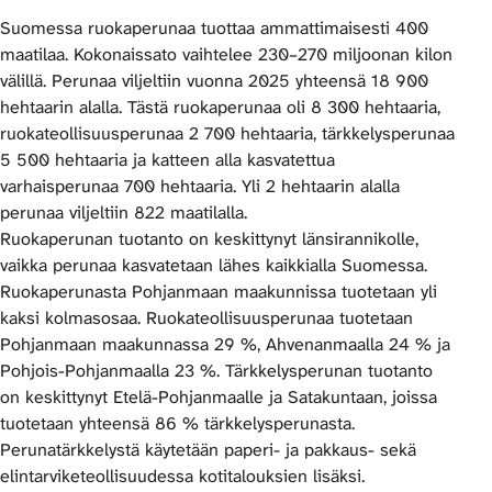
Suomessa ruokaperunaa tuottaa ammattimaisesti 400
maatilaa. Kokonaissato vaihtelee 230–270 miljoonan kilon
välillä. Perunaa viljeltiin vuonna 2025 yhteensä 18 900
hehtaarin alalla. Tästä ruokaperunaa oli 8 300 hehtaaria,
ruokateollisuusperunaa 2 700 hehtaaria, tärkkelysperunaa
5 500 hehtaaria ja katteen alla kasvatettua
varhaisperunaa 700 hehtaaria. Yli 2 hehtaarin alalla
perunaa viljeltiin 822 maatilalla.
Ruokaperunan tuotanto on keskittynyt länsirannikolle,
vaikka perunaa kasvatetaan lähes kaikkialla Suomessa.
Ruokaperunasta Pohjanmaan maakunnissa tuotetaan yli
kaksi kolmasosaa. Ruokateollisuusperunaa tuotetaan
Pohjanmaan maakunnassa 29 %, Ahvenanmaalla 24 % ja
Pohjois-Pohjanmaalla 23 %. Tärkkelysperunan tuotanto
on keskittynyt Etelä-Pohjanmaalle ja Satakuntaan, joissa
tuotetaan yhteensä 86 % tärkkelysperunasta.
Perunatärkkelystä käytetään paperi- ja pakkaus- sekä
elintarviketeollisuudessa kotitalouksien lisäksi.