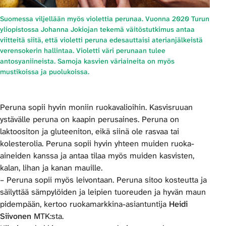
Suomessa viljellään myös violettia perunaa. Vuonna 2020 Turun
yliopistossa Johanna Jokiojan tekemä väitöstutkimus antaa
viitteitä siitä, että violetti peruna edesauttaisi aterianjälkeistä
verensokerin hallintaa. Violetti väri perunaan tulee
antosyaniineista. Samoja kasvien väriaineita on myös
mustikoissa ja puolukoissa.
Peruna sopii hyvin moniin ruokavalioihin. Kasvisruuan
ystävälle peruna on kaapin perusaines. Peruna on
laktoositon ja gluteeniton, eikä siinä ole rasvaa tai
kolesterolia. Peruna sopii hyvin yhteen muiden ruoka-
aineiden kanssa ja antaa tilaa myös muiden kasvisten,
kalan, lihan ja kanan mauille.
– Peruna sopii myös leivontaan. Peruna sitoo kosteutta ja
säilyttää sämpylöiden ja leipien tuoreuden ja hyvän maun
pidempään, kertoo ruokamarkkina-asiantuntija
Heidi
Siivonen
MTK:sta.