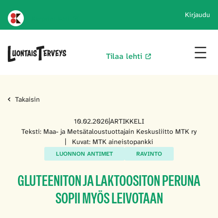
Kirjaudu
Karprint koti
Tilaa lehti
Takaisin
10.02.2026
|
ARTIKKELI
Teksti: Maa- ja Metsätaloustuottajain Keskusliitto MTK ry
|
Kuvat: MTK aineistopankki
LUONNON ANTIMET
RAVINTO
GLUTEENITON JA LAKTOOSITON PERUNA
SOPII MYÖS LEIVOTAAN