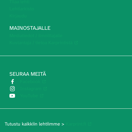
Tilaa lehti
Lehtiarkisto
Kirjaudu
MAINOSTAJALLE
Mediatiedot / ilmoittajalle
Kustantaja / tietoa Karprintistä
SEURAA MEITÄ
Facebook
Instagram
YouTube
Tutustu kaikkiin lehtiimme >
Karprint.fi