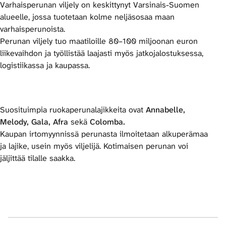
Varhaisperunan viljely on keskittynyt Varsinais-Suomen
alueelle, jossa tuotetaan kolme neljäsosaa maan
varhaisperunoista.
Perunan viljely tuo maatiloille 80–100 miljoonan euron
liikevaihdon ja työllistää laajasti myös jatkojalostuksessa,
logistiikassa ja kaupassa.
Suosituimpia ruokaperunalajikkeita ovat
Annabelle,
Melody, Gala, Afra
sekä
Colomba.
Kaupan irtomyynnissä perunasta ilmoitetaan alkuperämaa
ja lajike, usein myös viljelijä. Kotimaisen perunan voi
jäljittää tilalle saakka.