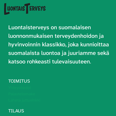
Luontaisterveys on
suomalaisen
luonnonmukaisen terveydenhoidon ja
hyvinvoinnin klassikko, joka kunnioittaa
suomalaista luontoa ja juuriamme sekä
katsoo rohkeasti tulevaisuuteen
.
TOIMITUS
Yhteystiedot
Palautelomake
Lähetä juttuvinkki
TILAUS