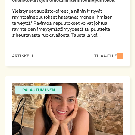
Yleistyneet suolisto-oireet ja niihin liittyvät
ravintoainepuutokset haastavat monen ihmisen
terveyttä.’’Ravintoainepuutokset voivat johtua
ravinteiden imeytymättömyydestä tai puutteita
aiheuttavasta ruokavaliosta. Taustalla voi…
ARTIKKELI
TILAAJILLE
PALAUTUMINEN