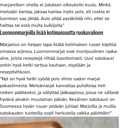
marjaretken ohella ei jokaisen oikeuksiin kuulu. Minkä
metsään kantaa, jaksaa kantaa myös pois, eli roskia ei
luontoon saa jättää. Auto pitää pysäköidä niin, ettei se
haittaa tai estä muita kulkijoita.”
Luonnonmarjoilla lisää kotimaisuutta ruokavalioon
Marjastus on helppo tapa lisätä kotimaisen ruoan käyttöä
omassa arjessa. Luonnonmarjat ovat monipuolinen raaka-
aine, joista reseptejä riittää loputtomasti. Uusi satokausi
onkin hyvä hetki tarttua kauhaan, vispilään ja
reseptivihkoon.
”Nyt on hyvä hetki syödä pois viime sadon marjat
pakastimesta. Metsämarjat kannattaa puhdistaa heti
retken päätteeksi, ja säilyttää jääkaapissa, jossa ne säilyvät
hyvänä ainakin muutaman päivän. Kesäinen satokausi on
Suomessa hyvän ruuan ystävän juhlaa! Marjoilla ja muilla
satokauden tuotteilla sopii herkutella vaikka päivittäin!”