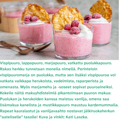
Vispipuuro, lappapuuro, marjapuuro, vatkattu puolukkapuuro.
Rakas herkku tunnetaan monella nimellä. Perinteisin
vispipuuromarja on puolukka, mutta sen lisäksi vispipuuroa voi
vatkata vaikkapa herukoista, vadelmista, raparperista ja
omenasta. Myös marjamehu ja -soseet sopivat puuroaineiksi.
Kokeile näitä makuyhdistelmiä pikantoimaan puuron makua:
Puolukan ja herukoiden kanssa maistuu vanilja, omena saa
lisämakua kanelista ja mustikkapuuro maustuu kardemummalla.
Rapeat kauralastut ja vaniljavaahto nostavat jälkiruokaherkun
”aateliselle” tasolle! Kuva ja vinkit: Kati Laszka.