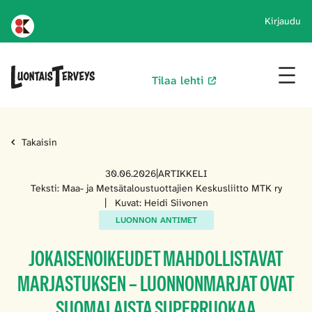
Kirjaudu
Karprint koti
Tilaa lehti
Takaisin
30.06.2026
|
ARTIKKELI
Teksti: Maa- ja Metsätaloustuottajien Keskusliitto MTK ry
|
Kuvat: Heidi Siivonen
LUONNON ANTIMET
JOKAISENOIKEUDET MAHDOLLISTAVAT
MARJASTUKSEN – LUONNONMARJAT OVAT
SUOMALAISTA SUPERRUOKAA