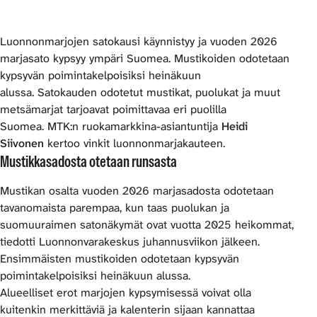
Luonnonmarjojen satokausi käynnistyy ja vuoden 2026
marjasato kypsyy ympäri Suomea. Mustikoiden odotetaan
kypsyvän poimintakelpoisiksi heinäkuun
alussa. Satokauden odotetut mustikat, puolukat ja muut
metsämarjat tarjoavat poimittavaa eri puolilla
Suomea. MTK:n ruokamarkkina-asiantuntija
Heidi
Siivonen
kertoo vinkit luonnonmarjakauteen.
Mustikkasadosta otetaan runsasta
Mustikan osalta vuoden 2026 marjasadosta odotetaan
tavanomaista parempaa, kun taas puolukan ja
suomuuraimen satonäkymät ovat vuotta 2025 heikommat,
tiedotti Luonnonvarakeskus juhannusviikon jälkeen.
Ensimmäisten mustikoiden odotetaan kypsyvän
poimintakelpoisiksi heinäkuun alussa.
Alueelliset erot marjojen kypsymisessä voivat olla
kuitenkin merkittäviä ja kalenterin sijaan kannattaa