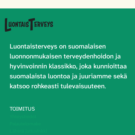
Luontaisterveys on
suomalaisen
luonnonmukaisen terveydenhoidon ja
hyvinvoinnin klassikko, joka kunnioittaa
suomalaista luontoa ja juuriamme sekä
katsoo rohkeasti tulevaisuuteen
.
TOIMITUS
Yhteystiedot
Palautelomake
Lähetä juttuvinkki