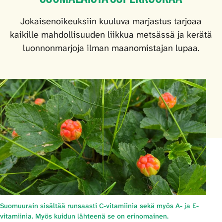
Jokaisenoikeuksiin kuuluva marjastus tarjoaa
kaikille mahdollisuuden liikkua metsässä ja kerätä
luonnonmarjoja ilman maanomistajan lupaa.
Suomuurain sisältää runsaasti C-vitamiinia sekä myös A- ja E-
vitamiinia. Myös kuidun lähteenä se on erinomainen.