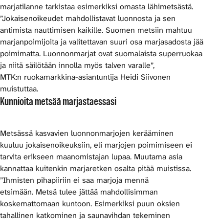
marjatilanne tarkistaa esimerkiksi omasta lähimetsästä.
”Jokaisenoikeudet mahdollistavat luonnosta ja sen
antimista nauttimisen kaikille. Suomen metsiin mahtuu
marjanpoimijoita ja valitettavan suuri osa marjasadosta jää
poimimatta. Luonnonmarjat ovat suomalaista superruokaa
ja niitä säilötään innolla myös talven varalle”,
MTK:n ruokamarkkina-asiantuntija Heidi Siivonen
muistuttaa.
Kunnioita metsää marjastaessasi
Metsässä kasvavien luonnonmarjojen kerääminen
kuuluu jokaisenoikeuksiin, eli marjojen poimimiseen ei
tarvita erikseen maanomistajan lupaa. Muutama asia
kannattaa kuitenkin marjaretken osalta pitää muistissa.
”Ihmisten pihapiiriin ei saa marjoja mennä
etsimään. Metsä tulee jättää mahdollisimman
koskemattomaan kuntoon. Esimerkiksi puun oksien
tahallinen katkominen ja saunavihdan tekeminen