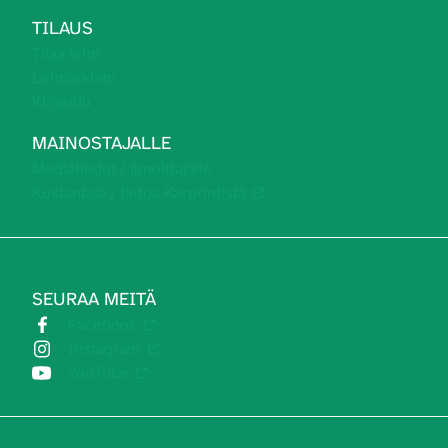
TILAUS
Tilaa lehti
Lehtiarkisto
Kirjaudu
MAINOSTAJALLE
Mediatiedot / ilmoittajalle
Kustantaja / tietoa Karprintistä
SEURAA MEITÄ
Facebook
Instagram
YouTube