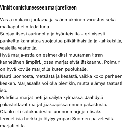
Vinkit onnistuneeseen marjaretkeen
Varaa mukaan juotavaa ja säänmukainen varustus sekä
matkapuhelin ladattuna.
Suojaa itsesi auringolta ja hyönteisiltä – erityisesti
punkeilta kannattaa suojautua pitkähihaisilla ja -lahkeisilla,
vaaleilla vaatteilla.
Hyvä marja-astia on esimerkiksi muutaman litran
kannellinen ämpäri, jossa marjat eivät liiskaannu. Poimuri
on hyvä koville marjoille kuten puolukalle.
Nauti luonnosta, metsästä ja kesästä, vaikka koko perheen
kesken. Marjasaalis voi olla pienikin, mutta elämys taatusti
iso.
Puhdista marjat heti ja säilytä kylmässä. Jäähdytä
pakastettavat marjat jääkaapissa ennen pakastusta.
Ota ilo irti satokaudesta: luonnonmarjojen lisäksi
terveellisiä herkkuja löytyy ympäri Suomen palvelevilta
marjatiloilta.