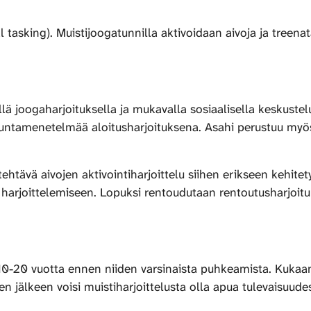
l tasking). Muistijoogatunnilla aktivoidaan aivoja ja treen
ä joogaharjoituksella ja mukavalla sosiaalisella keskustelu
ikuntamenetelmää aloitusharjoituksena. Asahi perustuu myös
tehtävä aivojen aktivointiharjoittelu siihen erikseen kehite
n harjoittelemiseen. Lopuksi rentoudutaan rentoutusharjoit
 10-20 vuotta ennen niiden varsinaista puhkeamista. Kukaan
uoden jälkeen voisi muistiharjoittelusta olla apua tulevaisu