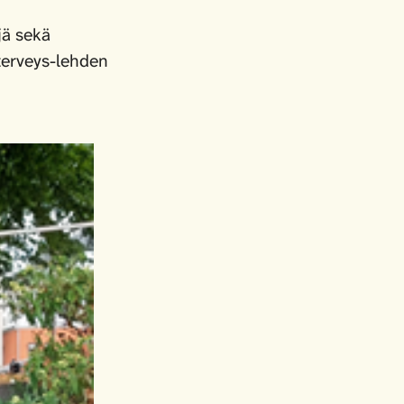
jä sekä
sterveys-lehden