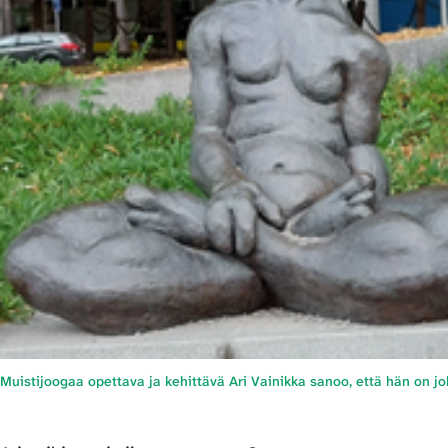
Muistijoogaa opettava ja kehittävä Ari Vainikka sanoo, että hän on jo