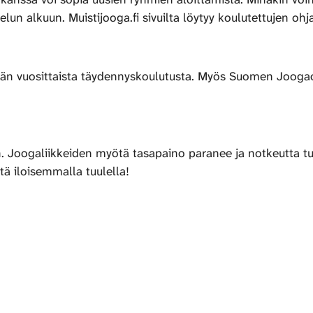
lun alkuun. Muistijooga.fi sivuilta löytyy koulutettujen ohj
ään vuosittaista täydennyskoulutusta. Myös Suomen Joogaop
in. Joogaliikkeiden myötä tasapaino paranee ja notkeutta
tä iloisemmalla tuulella!