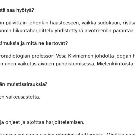
stä saa hyötyä?
aan päivittäin johonkin haasteeseen, vaikka sudokuun, ristis
unnin liikuntaharjoittelu yhdistettynä aivotreeniin parantaa
kimuksia ja mitä ne kertovat?
euroradiologian professori Vesa Kiviniemen johdolla joogan
uin unen vaikutus aivojen puhdistumisessa. Mielenkiintoist
än muistisairauksia?
sen vaikeusastetta.
 ja ohjeet ja aloittaa harjoittelemisen.
 kanssa voi sopia uusien ryhmien aloittamista. Minäkin voi