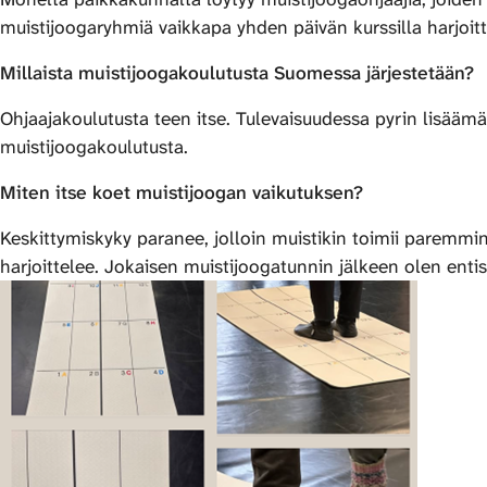
muistijoogaryhmiä vaikkapa yhden päivän kurssilla harjoitte
Millaista muistijoogakoulutusta Suomessa järjestetään?
Ohjaajakoulutusta teen itse. Tulevaisuudessa pyrin lisääm
muistijoogakoulutusta.
Miten itse koet muistijoogan vaikutuksen?
Keskittymiskyky paranee, jolloin muistikin toimii paremm
harjoittelee. Jokaisen muistijoogatunnin jälkeen olen entis