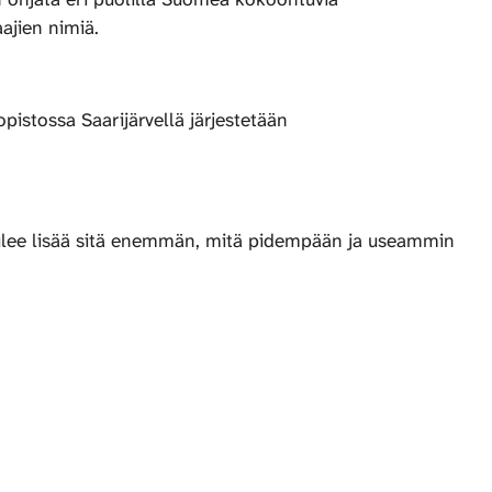
aajien nimiä.
istossa Saarijärvellä järjestetään
 tulee lisää sitä enemmän, mitä pidempään ja useammin