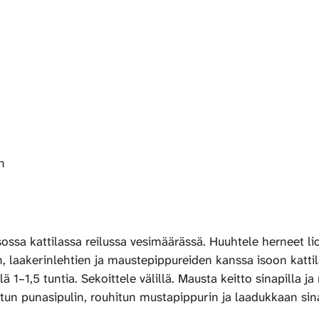
n
ossa kattilassa reilussa vesimäärässä. Huuhtele herneet liot
iden, laakerinlehtien ja maustepippureiden kanssa isoon katt
1–1,5 tuntia. Sekoittele välillä. Mausta keitto sinapilla ja
etun punasipulin, rouhitun mustapippurin ja laadukkaan sin