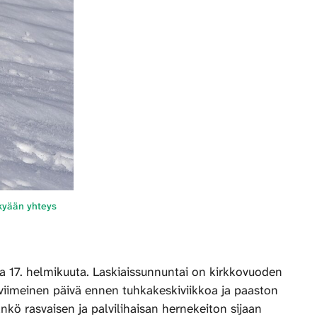
ykyään yhteys
ita 17. helmikuuta. Laskiaissunnuntai on kirkkovuoden
n viimeinen päivä ennen tuhkakeskiviikkoa ja paaston
änkö rasvaisen ja palvilihaisan hernekeiton sijaan