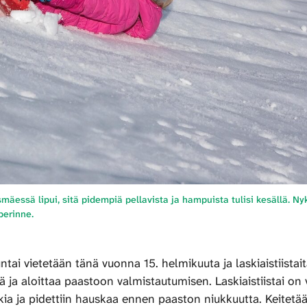
mäessä lipui, sitä pidempiä pellavista ja hampuista tulisi kesällä. N
perinne.
tai vietetään tänä vuonna 15. helmikuuta ja laskiaistiista
tä ja aloittaa paastoon valmistautumisen. Laskiaistiistai o
okia ja pidettiin hauskaa ennen paaston niukkuutta. Keitetä