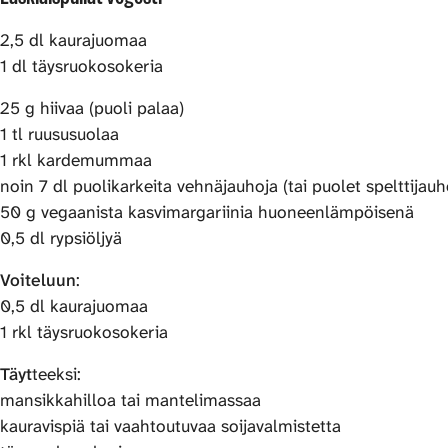
2,5 dl kaurajuomaa
1 dl täysruokosokeria
25 g hiivaa (puoli palaa)
1 tl ruususuolaa
1 rkl kardemummaa
noin 7 dl puolikarkeita vehnäjauhoja (tai puolet spelttijau
50 g vegaanista kasvimargariinia huoneenlämpöisenä
0,5 dl rypsiöljyä
Voiteluun
:
0,5 dl kaurajuomaa
1 rkl täysruokosokeria
Täyt
teeksi:
mansikkahilloa tai mantelimassaa
kauravispiä tai vaahtoutuvaa soijavalmistetta