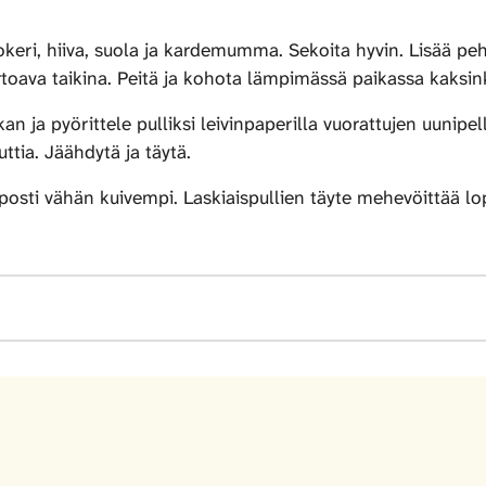
eri, hiiva, suola ja kardemumma. Sekoita hyvin. Lisää pehm
toava taikina. Peitä ja kohota lämpimässä paikassa kaksink
an ja pyörittele pulliksi leivinpaperilla vuorattujen uunipe
tia. Jäähdytä ja täytä.
posti vähän kuivempi. Laskiaispullien täyte mehevöittää lo