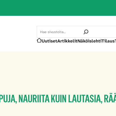
Search
Uutiset
Artikkelit
Näköislehti
Tilaus
Etusivu
PUJA, NAURIITA KUIN LAUTASIA, RÄ