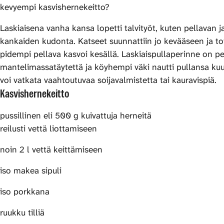
kevyempi kasvishernekeitto?
Laskiaisena vanha kansa lopetti talvityöt, kuten pellavan 
kankaiden kudonta. Katseet suunnattiin jo kevääseen ja toi
pidempi pellava kasvoi kesällä. Laskiaispullaperinne on 
mantelimassatäytettä ja köyhempi väki nautti pullansa kuu
voi vatkata vaahtoutuvaa soijavalmistetta tai kauravispiä.
Kasvishernekeitto
pussillinen eli 500 g kuivattuja herneitä
reilusti vettä liottamiseen
noin 2 l vettä keittämiseen
iso makea sipuli
iso porkkana
ruukku tilliä