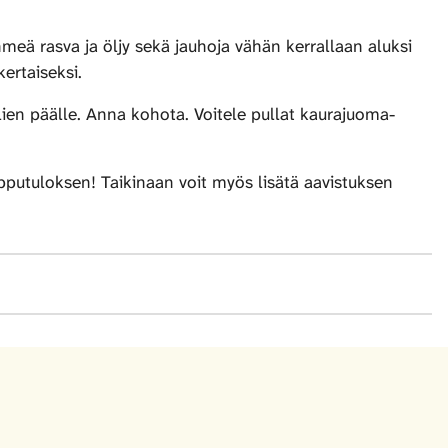
eä rasva ja öljy sekä jauhoja vähän kerrallaan aluksi
ertaiseksi.
llien päälle. Anna kohota. Voitele pullat kaurajuoma-
pputuloksen! Taikinaan voit myös lisätä aavistuksen