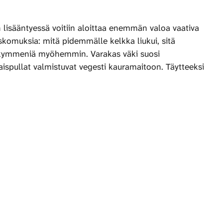
n lisääntyessä voitiin aloittaa enemmän valoa vaativa
skomuksia: mitä pidemmälle kelkka liukui, sitä
osikymmeniä myöhemmin. Varakas väki suosi
ispullat valmistuvat vegesti kauramaitoon. Täytteeksi