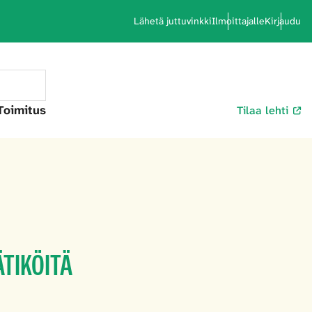
Lähetä juttuvinkki
Ilmoittajalle
Kirjaudu
Toimitus
Tilaa lehti
ÄTIKÖITÄ