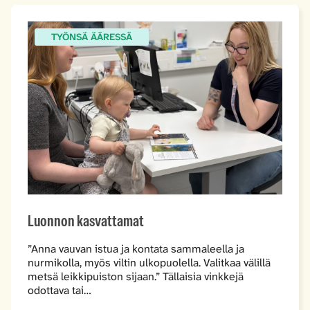
TYÖNSÄ ÄÄRESSÄ
Luonnon kasvattamat
”Anna vauvan istua ja kontata sammaleella ja
nurmikolla, myös viltin ulkopuolella. Valitkaa välillä
metsä leikkipuiston sijaan.” Tällaisia vinkkejä
odottava tai…