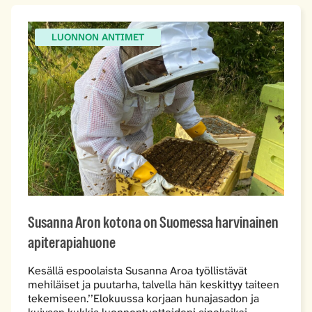
LUONNON ANTIMET
Susanna Aron kotona on Suomessa harvinainen
apiterapiahuone
Kesällä espoolaista Susanna Aroa työllistävät
mehiläiset ja puutarha, talvella hän keskittyy taiteen
tekemiseen.’’Elokuussa korjaan hunajasadon ja