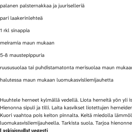
palanen palsternakkaa ja juuriselleriä
pari laakerinlehteä
1 rkl sinappia
meiramia maun mukaan
5-8 maustepippuria
ruususuolaa tai puhdistamatonta merisuolaa maun mukaa
halutessa maun mukaan luomukasvisliemijauhetta
Huuhtele herneet kylmällä vedellä. Liota herneitä yön yli is
Hienonna sipuli ja tilli. Laita kasvikset liotettujen herne
Kuori vaahtoa pois keiton pinnalta. Keitä miedolla lämmöllä 
luomukasvisliemijauheella. Tarkista suola. Tarjoa hienonn
Laskiaispullat vegesti