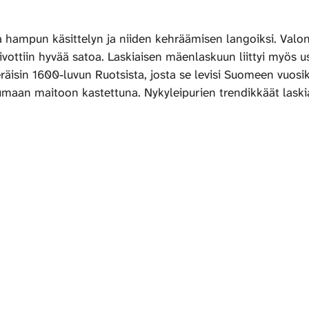
ja hampun käsittelyn ja niiden kehräämisen langoiksi. Valo
vottiin hyvää satoa. Laskiaisen mäenlaskuun liittyi myös u
peräisin 1600-luvun Ruotsista, josta se levisi Suomeen vu
maan maitoon kastettuna. Nykyleipurien trendikkäät laskia