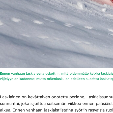
Ennen vanhaan laskiaisena uskottiin, mitä pidemmälle kelkka laskiais
viljelyyn on kadonnut, mutta mäenlasku on edelleen suosittu laskiais
Laskiainen on kevättalven odotettu perinne. Laskiaissunnun
sunnuntai, joka sijoittuu seitsemän viikkoa ennen pääsiäis
alkua. Ennen vanhaan laskiaistiistaina syötiin rasvaisia ru