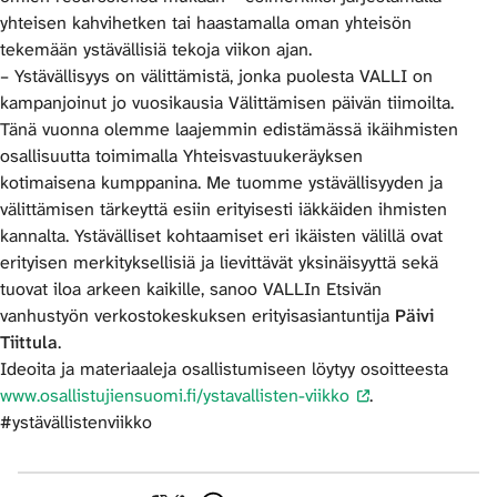
yhteisen kahvihetken tai haastamalla oman yhteisön
tekemään ystävällisiä tekoja viikon ajan.
– Ystävällisyys on välittämistä, jonka puolesta VALLI on
kampanjoinut jo vuosikausia Välittämisen päivän tiimoilta.
Tänä vuonna olemme laajemmin edistämässä ikäihmisten
osallisuutta toimimalla Yhteisvastuukeräyksen
kotimaisena kumppanina. Me tuomme ystävällisyyden ja
välittämisen tärkeyttä esiin erityisesti iäkkäiden ihmisten
kannalta. Ystävälliset kohtaamiset eri ikäisten välillä ovat
erityisen merkityksellisiä ja lievittävät yksinäisyyttä sekä
tuovat iloa arkeen kaikille, sanoo VALLIn Etsivän
vanhustyön verkostokeskuksen erityisasiantuntija
Päivi
Tiittula
.
Ideoita ja materiaaleja osallistumiseen löytyy osoitteesta
www.osallistujiensuomi.fi/ystavallisten-viikko
.
#ystävällistenviikko