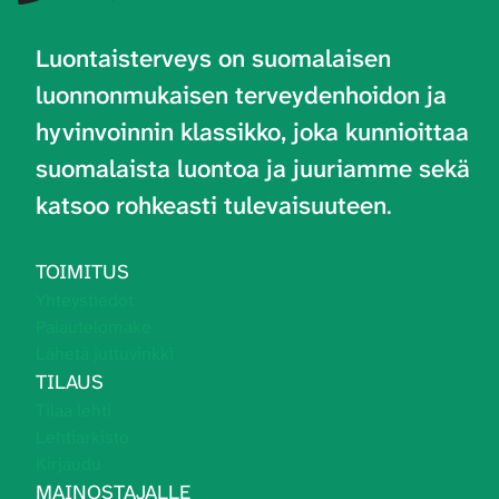
Luontaisterveys on
suomalaisen
luonnonmukaisen terveydenhoidon ja
hyvinvoinnin klassikko, joka kunnioittaa
suomalaista luontoa ja juuriamme sekä
katsoo rohkeasti tulevaisuuteen
.
TOIMITUS
Yhteystiedot
Palautelomake
Lähetä juttuvinkki
TILAUS
Tilaa lehti
Lehtiarkisto
Kirjaudu
MAINOSTAJALLE