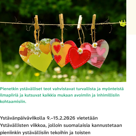
Pienetkin ystävälliset teot vahvistavat turvallista ja myönteistä
ilmapiiriä ja kutsuvat kaikkia mukaan avoimiin ja inhimillisiin
kohtaamisiin.
Ystävänpäiväviikolla 9.–15.2.2026 vietetään
Ystävällisten viikkoa, jolloin suomalaisia kannustetaan
pieniinkin ystävällisiin tekoihin ja toisten