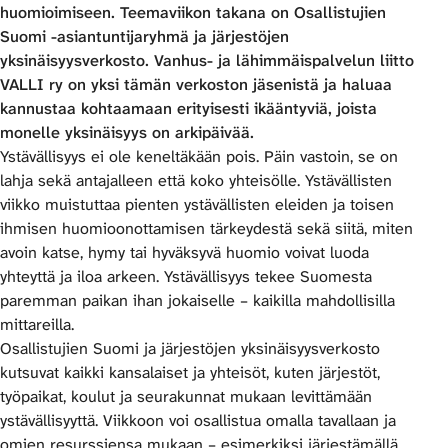
huomioimiseen. Teemaviikon takana on Osallistujien
Suomi -asiantuntijaryhmä ja järjestöjen
yksinäisyysverkosto. Vanhus- ja lähimmäispalvelun liitto
VALLI ry on yksi tämän verkoston jäsenistä ja haluaa
kannustaa kohtaamaan erityisesti ikääntyviä, joista
monelle yksinäisyys on arkipäivää.
Ystävällisyys ei ole keneltäkään pois. Päin vastoin, se on
lahja sekä antajalleen että koko yhteisölle. Ystävällisten
viikko muistuttaa pienten ystävällisten eleiden ja toisen
ihmisen huomioonottamisen tärkeydestä sekä siitä, miten
avoin katse, hymy tai hyväksyvä huomio voivat luoda
yhteyttä ja iloa arkeen. Ystävällisyys tekee Suomesta
paremman paikan ihan jokaiselle – kaikilla mahdollisilla
mittareilla.
Osallistujien Suomi ja järjestöjen yksinäisyysverkosto
kutsuvat kaikki kansalaiset ja yhteisöt, kuten järjestöt,
työpaikat, koulut ja seurakunnat mukaan levittämään
ystävällisyyttä. Viikkoon voi osallistua omalla tavallaan ja
omien resurssiensa mukaan – esimerkiksi järjestämällä